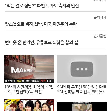
"먹는 걸로 장난?" 화천 토마토 축제의 반전
국제시사
왓츠앱으로 비자 협박, 미국 패권주의 논란
연예클립
번아웃 온 한가인, 유튜브로 되찾은 삶의 질
10년의 치킨게임, 최악의 선택,
SM엔터 무조건 50만원 간다!!!
그리고 한진해운의 파산
SM 진흙탕 싸움 진짜 위너는?