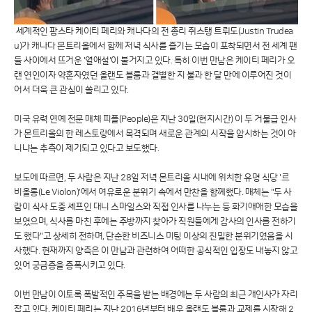
세계적인 팝스타 케이티 페리와 캐나다의 전 총리 쥐스탱 트뤼도(Justin Trudea
u)가 캐나다 몬트리올에서 함께 저녁 식사를 즐기는 모습이 포착되면서 전 세계 팬
들 사이에서 뜨거운 '열애설'이 불거지고 있다. 특히 이번 만남은 케이티 페리가 오
랜 연인이자 약혼자였던 올랜도 블룸과 결별한 지 불과 한 달 만에 이루어진 것이
어서 더욱 큰 관심이 쏠리고 있다.
미국 유력 연예 전문 매체 피플(People)은 지난 30일(현지시간) 이 두 거물급 인사
가 몬트리올의 한 레스토랑에서 목격되며 새로운 관계의 시작을 암시하는 것이 아
니냐는 추측이 제기되고 있다고 보도했다.
보도에 따르면, 두 사람은 지난 28일 저녁 몬트리올 시내에 위치한 유명 식당 '르
비올롱(Le Violon)'에서 여유로운 분위기 속에서 만찬을 함께했다. 매체는 "두 사
람이 식사 도중 셰프인 대니 스마일스와 직접 인사를 나누는 등 화기애애한 모습을
보였으며, 식사를 마친 후에는 주방까지 찾아가 직원들에게 감사의 인사를 전하기
도 했다"고 상세히 전하며, 단순한 비즈니스 미팅 이상의 친밀한 분위기였음을 시
사했다. 현재까지 양측은 이 만남과 관련하여 어떠한 공식적인 입장도 내놓지 않고
있어 궁금증을 증폭시키고 있다.
이번 만남이 이토록 폭발적인 주목을 받는 배경에는 두 사람의 최근 개인사가 자리
잡고 있다. 케이티 페리는 지난 2016년부터 배우 올랜도 블룸과 교제를 시작해 2