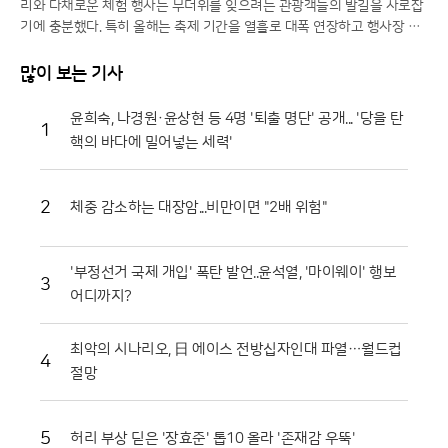
리와 다채로운 체험 행사는 무더위를 잊으려는 관광객들의 발길을 사로잡
기에 충분했다. 특히 올해는 축제 기간을 열흘로 대폭 연장하고 행사장 공
간을 확장하는 등 방문객 편의를 위한 과감한 변화를 시도해 긍정적인 반
응을 얻고 있다.일각에서는 멀쩡한 식재료를 으깨며 즐기는 모습에 우려의
많이 보는 기사
시선을 보내기도 하지만, 그 내막을 들여다보면 철저한 상생의 논리가 숨
어 있다. 축제에 사용되는 토마토는 상품성이 떨어져 폐기 위기에 처한 비
윤희숙, 나경원·윤상현 등 4명 '퇴출 명단' 공개... '당을 탄
1
상품과들이다. 화천군은 이를 전량 매입해 축제용으로 활용함으로써 농가
핵의 바다에 밀어넣는 세력'
에는 새로운 수익원을 제공하고, 축제가 끝난 뒤에는 으깨진 잔해물을 모
두 수거해 퇴비로 재활용한다. 버려질 농산물이 축제의 주인공이 되고 다
시 땅으로 돌아가는 선순환 구조를 완성한 셈이다.축제의 백미는 단연 '황
2
체중 감소하는 대장암...비만이면 "2배 위험"
금반지를 찾아라' 프로그램이다. 수만 개의 토마토가 채워진 풀장 속에서
교환용 반지를 찾아내려는 참가자들의 열정은 매회 장관을 연출한다. 남녀
노소 할 것 없이 토마토 범벅이 된 채 환호하는 모습은 화천토마토축제만
'부정선거 국제 개입' 폭탄 발언..윤석열, '마이웨이' 행보
의 독특한 풍경이다. 단순히 반지를 찾는 재미를 넘어, 지역 특산물인 찰토
3
어디까지?
마토의 단단한 육질과 신선함을 온몸으로 체감할 수 있다는 점에서 브랜드
홍보 효과도 톡톡히 누리고 있다.기업과 지역 사회가 함께하는 나눔의 장
도 마련됐다. 최근 열린 '천인의 식탁' 행사에서는 대형 솥에서 조리된 파스
최악의 시나리오, 日 에이스 전방십자인대 파열…월드컵
4
타를 수많은 참가자가 함께 나누며 축제의 의미를 되새겼다. 이는 지역 축
절망
제가 단순히 즐기는 행사를 넘어 민·관·군이 협력하는 화합의 장임을 상징
적으로 보여주었다. 또한 접경지역의 특색을 살린 밀리터리존과 어린이들
을 위한 워터존 등 6개의 테마 구역은 연령대에 상관없이 모든 방문객이
5
허리 부상 딛은 '장효준' 톱10 올라 '존재감 우뚝'
만족할 수 있는 구성을 갖췄다.마켓전시존에서는 화악산 고랭지의 기운을