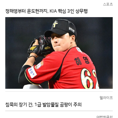
스포츠
정해영부터 윤도현까지, KIA 핵심 3인 상무행
웰라이프
침묵의 장기 간, 1급 발암물질 곰팡이 주의
여행핫클립