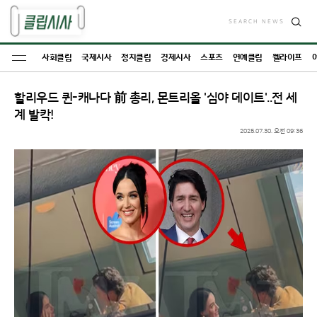
SEARCH NEWS
검
색
사회클립
국제시사
정치클립
경제시사
스포츠
연예클립
웰라이프
할리우드 퀸-캐나다 前 총리, 몬트리올 '심야 데이트'..전 세
계 발칵!
2025.07.30. 오전 09:36