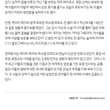
있다. 심지어 결별 이후인 지난 7월 초에는 제프 베이조스·로런 산체스 부부와 함
께 이탈리아 아말피 해안에서 요트 휴가를 즐기는 모습이 포착되기도 해, 이들의
관계가 여전히 원만함을 보여주기도 했다.
한편, 케이티 페리와 함께 포착된 쥐스탱 트뤼도 전 총리 역시 지난해 8월 18년간
의 결혼 생활에 종지부를 찍었다. 그는 당시 자신의 소셜 미디어를 통해 "많은 대화
를 나눈 끝에 결별을 결정하게 됐다"며 "우리는 여전히 가까운 가족이며, 자녀들을
위해 사생활 보호를 부탁드린다"고 밝힌 바 있다. 트뤼도 전 총리는 슬하에 자비에
(17), 엘라그레이스(16), 하드리앙(11) 세 자녀를 두고 있다.
현재로서는 케이티 페리와 쥐스탱 트뤼도의 만남이 단순한 친목 도모인지, 혹은 새
로운 로맨스의 시작을 알리는 신호탄인지는 명확히 확인되지 않고 있다. 그러나 각
자 최근 이별의 아픔을 겪은 시점과 전 세계적인 명성을 가진 유명 인사라는 공통
점은 이들의 행보에 대한 국내외 팬들의 뜨거운 관심과 추측을 더욱 부추기고 있
다. 두 사람의 관계가 앞으로 어떤 방향으로 전개될지 전 세계의 이목이 집중되고
있다.
이현정 기자
(hyunj202@clipsisa.com)