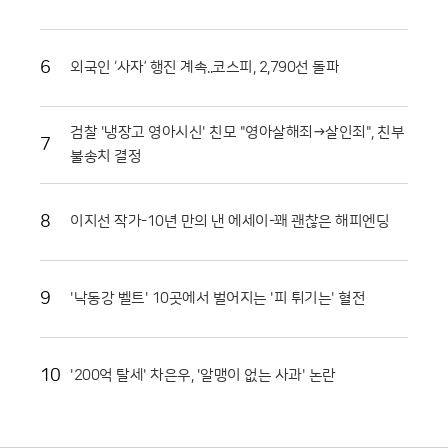
받고 자란 고품질 토마토를 시중보다 저렴하게 구매하려는 이들로 북새통
을 이뤘다. 화천 토마토는 일교차가 큰 지역적 특성 덕분에 당도가 높고 저
장성이 뛰어나 소비자들 사이에서 신뢰가 두텁다. 축제 현장에서 맛본 즐
6
외국인 ‘사자’ 행진 계속..코스피, 2,790선 돌파
거움이 실제 구매로 이어지면서 지역 경제 활성화에도 실질적인 기여를 하
고 있다. 현장 관계자들은 이번 축제가 단순한 일회성 행사를 넘어 화천의
농업 경쟁력을 높이는 중요한 발판이 되고 있다고 입을 모았다.화천군은
검찰 '냉장고 영아시신' 친모 "영아살해죄→살인죄", 친부
7
남은 축제 기간에도 안전 관리와 위생 점검에 총력을 기울여 방문객들이
불송치 결정
쾌적하게 축제를 즐길 수 있도록 지원할 방침이다. 야간에는 군악대 공연
과 지역 예술인들의 무대가 이어지며 축제의 밤을 더욱 화려하게 수놓을
예정이다. 지역 농민들의 땀방울과 관광객들의 웃음소리가 어우러진 이번
8
이지선 작가-10년 만의 낸 에세이-꽤 괜찮은 해피엔딩
행사는 농촌 축제가 나아가야 할 지속 가능한 방향을 제시하고 있다. 붉은
토마토와 함께하는 화천의 여름 축제는 오는 9일까지 계속되며 그 뜨거운
열기를 이어갈 전망이다.
9
'낙동강 벨트' 10곳에서 벌어지는 '피 튀기는' 혈전
10
'200억 탈세' 차은우, '알맹이 없는 사과' 논란