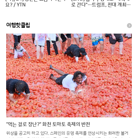
요? / YTN
로 간다"…트럼프, 전대 개최지
밀워키로 [이슈PLAY] / JTBC
News
여행핫클립
"먹는 걸로 장난?" 화천 토마토 축제의 반전
위상을 공고히 하고 있다. 스페인의 유명 축제를 연상시키는 화려한 볼거