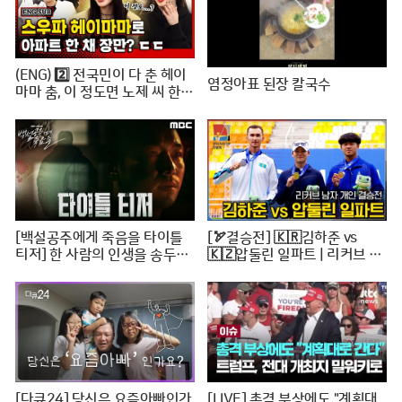
(ENG) 2️⃣ 전국민이 다 춘 헤이
염정아표 된장 칼국수
마마 춤, 이 정도면 노제 씨 한강
뷰 아파트 한 채는 마련하셨겠
지? (순수한 궁금증) / [문명특
급 EP.222-2]
[백설공주에게 죽음을 타이틀
[🏹결승전] 🇰🇷김하준 vs
티저] 한 사람의 인생을 송두리
🇰🇿압둘린 일파트 | 리커브 남
째 망가뜨린 살인사건, MBC 24
자개인 [2024 WAA 아시아컵
0816 방송
3차 양궁대회]
[다큐24] 당신은 요즘아빠인가
[LIVE] 총격 부상에도 "계획대