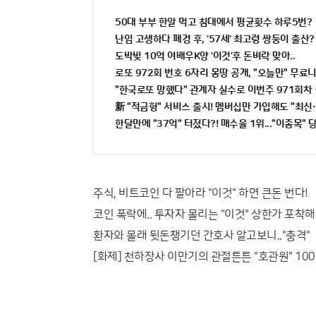
50대 부부 한알 먹고 침대에서 평균횟수 하루5번?
난임 고생하다 폐경 후, '57세' 최고령 쌍둥이 출산?
도박빚 10억 여배우K양 '이것'후 돈벼락 맞아..
로또 972회 번호 6자리 몽땅 공개, "오늘만" 무료
"한국로또 망했다" 관계자 실수로 이번주 971회차 
新 "적금형" 서비스 출시! 멤버십만 가입해도 "최신가
한달만에 "37억" 터졌다?! 매수율 1위..."이종목" 
주식, 비트코인 다 팔아라 "이것" 하면 큰돈 번다!
코인 폭락에.. 투자자 몰리는 "이것" 상한가 포착해!
환자와 몰래 뒷돈챙기던 간호사 알고보니.."충격"
[화제] 천하장사 이만기의 관절튼튼 "호관원" 100