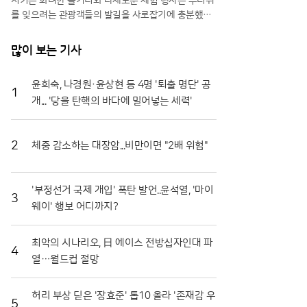
시키는 화려한 볼거리와 다채로운 체험 행사는 무더위
를 잊으려는 관광객들의 발길을 사로잡기에 충분했다.
특히 올해는 축제 기간을 열흘로 대폭 연장하고 행사장
공간을 확장하는 등 방문객 편의를 위한 과감한 변화를
많이 보는 기사
시도해 긍정적인 반응을 얻고 있다.일각에서는 멀쩡한
식재료를 으깨며 즐기는 모습에 우려의 시선을 보내기
윤희숙, 나경원·윤상현 등 4명 '퇴출 명단' 공
도 하지만, 그 내막을 들여다보면 철저한 상생의 논리
1
개... '당을 탄핵의 바다에 밀어넣는 세력'
가 숨어 있다. 축제에 사용되는 토마토는 상품성이 떨
어져 폐기 위기에 처한 비상품과들이다. 화천군은 이를
전량 매입해 축제용으로 활용함으로써 농가에는 새로
운 수익원을 제공하고, 축제가 끝난 뒤에는 으깨진 잔
2
체중 감소하는 대장암...비만이면 "2배 위험"
해물을 모두 수거해 퇴비로 재활용한다. 버려질 농산물
이 축제의 주인공이 되고 다시 땅으로 돌아가는 선순환
구조를 완성한 셈이다.축제의 백미는 단연 '황금반지를
'부정선거 국제 개입' 폭탄 발언..윤석열, '마이
3
찾아라' 프로그램이다. 수만 개의 토마토가 채워진 풀
웨이' 행보 어디까지?
장 속에서 교환용 반지를 찾아내려는 참가자들의 열정
은 매회 장관을 연출한다. 남녀노소 할 것 없이 토마토
최악의 시나리오, 日 에이스 전방십자인대 파
범벅이 된 채 환호하는 모습은 화천토마토축제만의 독
4
열…월드컵 절망
특한 풍경이다. 단순히 반지를 찾는 재미를 넘어, 지역
특산물인 찰토마토의 단단한 육질과 신선함을 온몸으
로 체감할 수 있다는 점에서 브랜드 홍보 효과도 톡톡
허리 부상 딛은 '장효준' 톱10 올라 '존재감 우
히 누리고 있다.기업과 지역 사회가 함께하는 나눔의
5