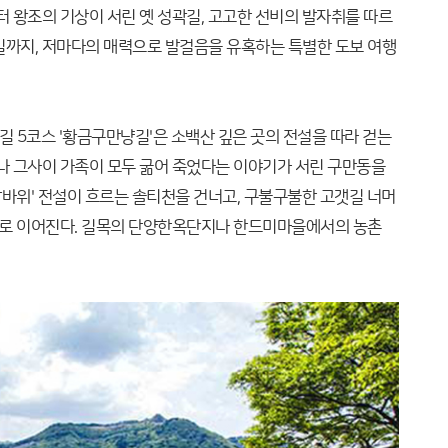
터 왕조의 기상이 서린 옛 성곽길, 고고한 선비의 발자취를 따르
길까지, 저마다의 매력으로 발걸음을 유혹하는 특별한 도보 여행
 5코스 '황금구만냥길'은 소백산 깊은 곳의 전설을 따라 걷는
으나 그사이 가족이 모두 굶어 죽었다는 이야기가 서린 구만동을
용알바위' 전설이 흐르는 솔티천을 건너고, 구불구불한 고갯길 너머
재'로 이어진다. 길목의 단양한옥단지나 한드미마을에서의 농촌