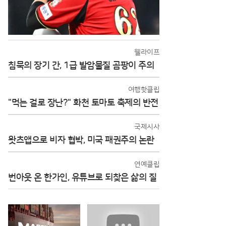
웰라이프
침묵의 장기 간, 1급 발암물질 곰팡이 주의
여행핫클립
"먹는 걸로 장난?" 화천 토마토 축제의 반전
국제시사
왓츠앱으로 비자 협박, 미국 패권주의 논란
연예클립
번아웃 온 한가인, 유튜브로 되찾은 삶의 질