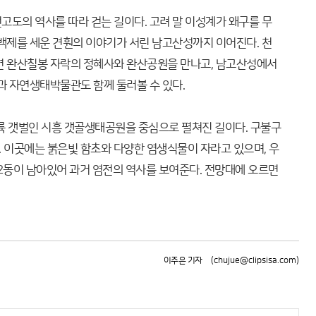
고도의 역사를 따라 걷는 길이다. 고려 말 이성계가 왜구를 무
후백제를 세운 견훤의 이야기가 서린 남고산성까지 이어진다. 천
면 완산칠봉 자락의 정혜사와 완산공원을 만나고, 남고산성에서
과 자연생태박물관도 함께 둘러볼 수 있다.
내륙 갯벌인 시흥 갯골생태공원을 중심으로 펼쳐진 길이다. 구불구
다. 이곳에는 붉은빛 함초와 다양한 염생식물이 자라고 있으며, 우
2동이 남아있어 과거 염전의 역사를 보여준다. 전망대에 오르면
이주은 기자
(chujue@clipsisa.com)