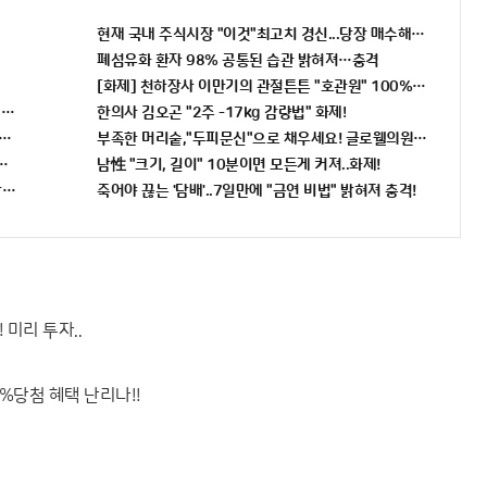
현재 국내 주식시장 "이것"최고치 경신...당장 매수해라!!
폐섬유화 환자 98% 공통된 습관 밝혀져…충격
[화제] 천하장사 이만기의 관절튼튼 "호관원" 100%당첨 혜택 난
니까 꼭 오늘 확인하세요.
한의사 김오곤 "2주 -17kg 감량법" 화제!
번호 6자리 공개!? 꼭 확인해라!
부족한 머리숱,"두피문신"으로 채우세요! 글로웰의원 의)96837
전" 선착순 100% 무료 경품지원!!
남性 "크기, 길이" 10분이면 모든게 커져..화제!
당장사라!
죽어야 끊는 '담배'..7일만에 "금연 비법" 밝혀져 충격!
 미리 투자..
%당첨 혜택 난리나!!