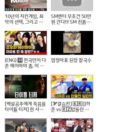
10년의 치킨게임, 최
SM엔터 무조건 50만
악의 선택, 그리고 한
원 간다!!! SM 진흙탕
진해운의 파산
싸움 진짜 위너는?
(ENG) 2️⃣ 전국민이 다
염정아표 된장 칼국수
춘 헤이마마 춤, 이 정
도면 노제 씨 한강뷰
아파트 한 채는 마련하
셨겠지? (순수한 궁금
증) / [문명특급 EP.22
2-2]
[백설공주에게 죽음을
[🏹결승전] 🇰🇷김하
타이틀 티저] 한 사람
준 vs 🇰🇿압둘린 일
의 인생을 송두리째 망
파트 | 리커브 남자개
가뜨린 살인사건, MB
인 [2024 WAA 아시
C 240816 방송
아컵 3차 양궁대회]