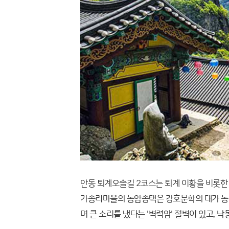
안동 퇴계오솔길 2코스는 퇴계 이황을 비롯한
가송리마을의 농암종택은 강호문학의 대가 농암
며 큰 소리를 냈다는 '벽력암' 절벽이 있고, 