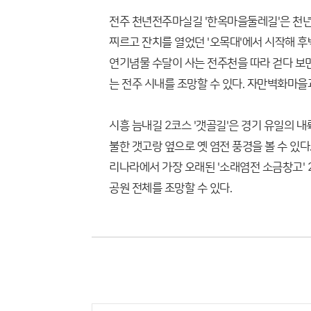
전주 천년전주마실길 '한옥마을둘레길'은 천년
찌르고 잔치를 열었던 '오목대'에서 시작해 
연기념물 수달이 사는 전주천을 따라 걷다 보
는 전주 시내를 조망할 수 있다. 자만벽화마을
시흥 늠내길 2코스 '갯골길'은 경기 유일의 
불한 갯고랑 옆으로 옛 염전 풍경을 볼 수 있
리나라에서 가장 오래된 '소래염전 소금창고' 
공원 전체를 조망할 수 있다.