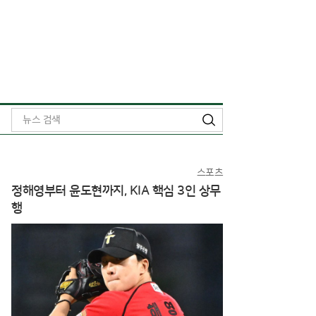
검
색
스포츠
정해영부터 윤도현까지, KIA 핵심 3인 상무
행