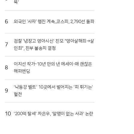
뚝'
장도 마련됐다. 최근 열린 '천인의 식탁' 행사에서는 대
형 솥에서 조리된 파스타를 수많은 참가자가 함께 나누
며 축제의 의미를 되새겼다. 이는 지역 축제가 단순히
6
외국인 ‘사자’ 행진 계속..코스피, 2,790선 돌파
즐기는 행사를 넘어 민·관·군이 협력하는 화합의 장임
리나!!
을 상징적으로 보여주었다. 또한 접경지역의 특색을 살
린 밀리터리존과 어린이들을 위한 워터존 등 6개의 테
검찰 '냉장고 영아시신' 친모 "영아살해죄→살
마 구역은 연령대에 상관없이 모든 방문객이 만족할 수
7
인죄", 친부 불송치 결정
있는 구성을 갖췄다.마켓전시존에서는 화악산 고랭지
의 기운을 받고 자란 고품질 토마토를 시중보다 저렴하
게 구매하려는 이들로 북새통을 이뤘다. 화천 토마토는
이지선 작가-10년 만의 낸 에세이-꽤 괜찮은
일교차가 큰 지역적 특성 덕분에 당도가 높고 저장성이
8
해피엔딩
뛰어나 소비자들 사이에서 신뢰가 두텁다. 축제 현장에
서 맛본 즐거움이 실제 구매로 이어지면서 지역 경제
활성화에도 실질적인 기여를 하고 있다. 현장 관계자들
'낙동강 벨트' 10곳에서 벌어지는 '피 튀기는'
9
은 이번 축제가 단순한 일회성 행사를 넘어 화천의 농
혈전
업 경쟁력을 높이는 중요한 발판이 되고 있다고 입을
모았다.화천군은 남은 축제 기간에도 안전 관리와 위생
점검에 총력을 기울여 방문객들이 쾌적하게 축제를 즐
10
'200억 탈세' 차은우, '알맹이 없는 사과' 논란
길 수 있도록 지원할 방침이다. 야간에는 군악대 공연
과 지역 예술인들의 무대가 이어지며 축제의 밤을 더욱
화려하게 수놓을 예정이다. 지역 농민들의 땀방울과 관