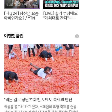
[다큐24] 당신은 요즘
[LIVE] 총격 부상에도
아빠인가요? / YTN
"계획대로 간다"…트
럼프, 전대 개최지 밀
워키로 [이슈PLAY] /
JTBC News
여행핫클립
"먹는 걸로 장난?" 화천 토마토 축제의 반전
위상을 공고히 하고 있다. 스페인의 유명 축제를 연상