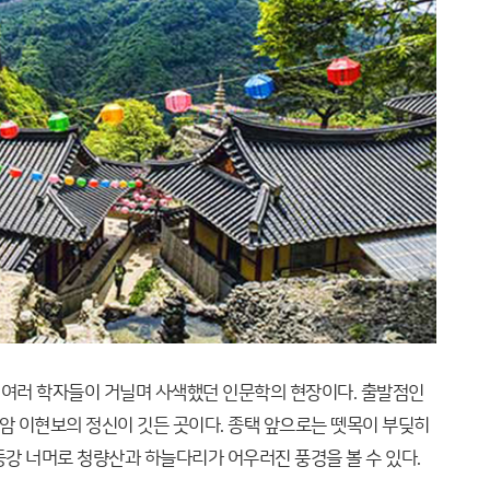
 여러 학자들이 거닐며 사색했던 인문학의 현장이다. 출발점인
 이현보의 정신이 깃든 곳이다. 종택 앞으로는 뗏목이 부딪히
낙동강 너머로 청량산과 하늘다리가 어우러진 풍경을 볼 수 있다.