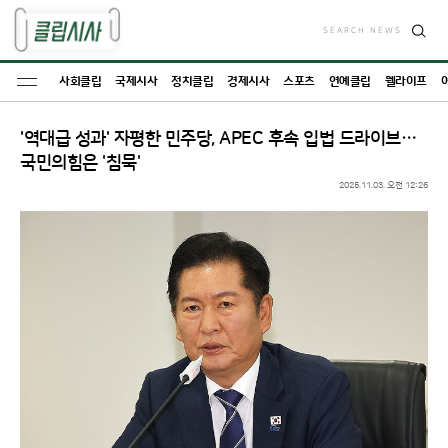
SEARCH NEWS
검
색
사회클립
국제시사
정치클립
경제시사
스포츠
연예클립
웰라이프
'역대급 성과' 자평한 민주당, APEC 후속 입법 드라이브…
국민의힘은 '침묵'
2025.11.03. 오전 12:26