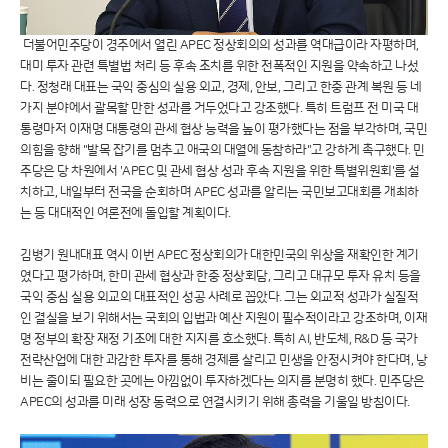
더불어민주당이 경주에서 열린 APEC 정상회의의 성과를 역대급이라 자평하며,
대미 투자 관련 특별법 처리 등 후속 조치를 위한 전폭적인 지원을 약속하고 나섰
다. 정청래 대표는 국익 중심의 실용 외교, 경제, 안보, 그리고 한중 관계 복원 등 네
가지 분야에서 괄목할 만한 성과를 거두었다고 강조했다. 특히 트럼프 전 미국 대
통령마저 이재명 대통령의 관세 협상 능력을 높이 평가했다는 점을 부각하며, 국민
의힘을 향해 "발목 잡기를 멈추고 애국의 대열에 동참하라"고 강하게 촉구했다. 민
주당은 당 차원에서 'APEC 및 관세 협상 성과 후속 지원을 위한 특별위원회'를 설
치하고, 내일부터 전국을 순회하며 APEC 성과를 알리는 국민보고대회를 개최하
는 등 대대적인 여론전에 돌입할 계획이다.
김병기 원내대표 역시 이번 APEC 정상회의가 대한민국의 위상을 재확인한 계기
였다고 평가하며, 한미 관세 협상과 한중 정상회담, 그리고 대규모 투자 유치 등을
국익 중심 실용 외교의 대표적인 성공 사례로 꼽았다. 그는 외교적 성과가 실질적
인 결실을 보기 위해서는 국회의 입법과 예산 지원이 필수적이라고 강조하며, 이재
명 정부의 확장 재정 기조에 대한 지지를 호소했다. 특히 AI, 반도체, R&D 등 국가
전략산업에 대한 과감한 투자를 통해 경제를 살리고 민생을 안정시켜야 한다며, 낭
비는 줄이되 필요한 곳에는 아낌없이 투자하겠다는 의지를 분명히 했다. 민주당은
APEC의 성과를 미래 성장 동력으로 연결시키기 위해 총력을 기울일 방침이다.