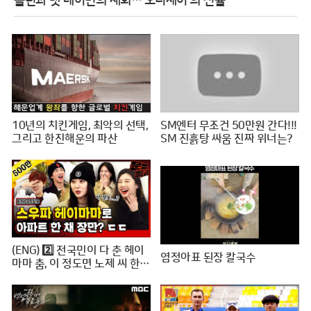
놀런과 맷 데이먼의 재회…'오디세이'의 전율
10년의 치킨게임, 최악의 선택,
SM엔터 무조건 50만원 간다!!!
그리고 한진해운의 파산
SM 진흙탕 싸움 진짜 위너는?
(ENG) 2️⃣ 전국민이 다 춘 헤이
염정아표 된장 칼국수
마마 춤, 이 정도면 노제 씨 한강
뷰 아파트 한 채는 마련하셨겠
지? (순수한 궁금증) / [문명특
급 EP.222-2]