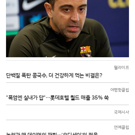
웰라이프
단백질 폭탄 콩국수, 더 건강하게 먹는 비결은?
여행핫클립
"폭염엔 실내가 답"…롯데호텔 월드 매출 35% 쑥
국제시사
연예클립