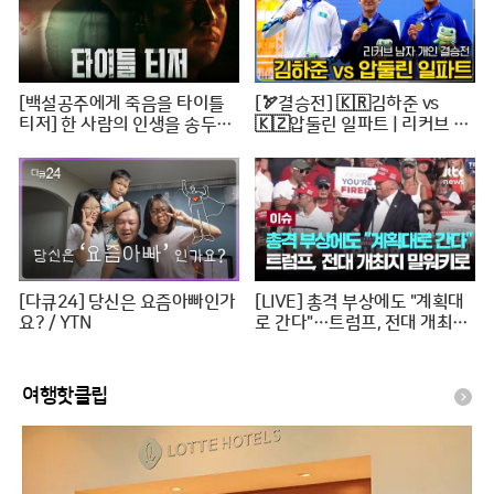
[백설공주에게 죽음을 타이틀
[🏹결승전] 🇰🇷김하준 vs
티저] 한 사람의 인생을 송두리
🇰🇿압둘린 일파트 | 리커브 남
째 망가뜨린 살인사건, MBC 24
자개인 [2024 WAA 아시아컵
0816 방송
3차 양궁대회]
[다큐24] 당신은 요즘아빠인가
[LIVE] 총격 부상에도 "계획대
요? / YTN
로 간다"…트럼프, 전대 개최지
밀워키로 [이슈PLAY] / JTBC
News
여행핫클립