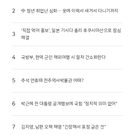
하는 등 혜택의 폭을 넓혔다. 실제로 해당 패키지의 지난 7월 매출은 전년
동기 대비 35%가량 상승하며 실내 휴가에 대한 높은 수요를 입증했다. 호
2
中 청년 취업난 심화… 옷에 이력서 새겨서 다니기까지
텔 측은 이러한 인기에 힘입어 해당 상품을 연말까지 상시 운영하며 장기
적인 고객 확보에 나설 방침이다.테마파크 이용의 편의성을 극대화한 특화
서비스도 눈길을 끈다. 롯데호텔 월드는 호텔 내부에서 어드벤처로 곧장
'직접 먹어 홍보', 일본 기시다 총리 후쿠시마산으로 점심
연결되는 전용 통로인 ‘원더도어’를 운영하며 투숙객들에게 차별화된 동선
3
해결
을 제공하고 있다. ‘월드 시그니처’ 패키지를 이용할 경우 인원수에 맞춰 2
인형 또는 3인형을 선택할 수 있어 가족은 물론 친구나 연인 단위 고객까
지 폭넓게 수용 가능하다. 호텔 밖으로 나가지 않고도 놀이시설을 즐길 수
4
국방부, 현역 군인 해외여행 시 절차 간소화한다
있다는 점은 무더운 여름철 이동의 번거로움을 최소화하려는 고객들에게
최적의 선택지가 되고 있다.놀이기구 대기 시간을 아끼고 싶은 실속파 고
객들을 위한 프리미엄 서비스도 마련되었다. ‘매직패스형 패키지’는 객실 1
박에 매직패스 프리미엄 결합권과 원더밴드를 포함해 대기 없이 인기 시설
5
추석 연휴때 전주역사박물관 어때?
을 이용할 수 있도록 돕는다. 원더밴드는 원더도어 전용 키와 객실 키 기능
을 동시에 갖춰 투숙 기간 내내 편리하게 사용할 수 있다. 또한 회전목마 앞
기념사진 촬영권이 포함된 포토 결합권 패키지도 선택 가능해, 특별한 추
억을 남기고자 하는 젊은 층의 호응이 이어지고 있다.여기에 투숙객만을
6
박근혜 전 대통령 공개행보에 국힘 "정치적 의미 없어"
위한 전용 혜택인 ‘원더찬스’와 ‘원더타임’은 이번 패키지의 가치를 더욱 높
여준다. 어드벤처 연계 패키지 이용객은 투숙 기간 중 한 차례 재입장이 가
능한 원더찬스 혜택을 누릴 수 있어 휴식과 놀이를 자유롭게 병행할 수 있
7
김지영, 남편 오해 해명 "긴장해서 표정 굳은 것"
다. 특히 8월 말까지는 정식 개장 시간보다 15분 먼저 입장할 수 있는 원더
타임 제도를 시행해, 혼잡한 시간을 피해 여유롭게 테마파크를 즐기고자