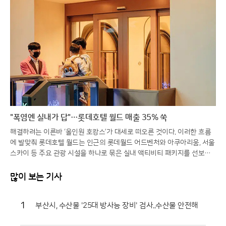
"폭염엔 실내가 답"…롯데호텔 월드 매출 35% 쑥
해결하려는 이른바 ‘올인원 호캉스’가 대세로 떠오른 것이다. 이러한 흐름
에 발맞춰 롯데호텔 월드는 인근의 롯데월드 어드벤처와 아쿠아리움, 서울
스카이 등 주요 관광 시설을 하나로 묶은 실내 액티비티 패키지를 선보이
며 여름 휴가객 유치에 총력을 기울이고 있다. 날씨의 제약 없이 잠실의 랜
드마크를 즐길 수 있다는 점이 방학을 맞은 자녀 동반 가족들에게 큰 매력
많이 보는 기사
으로 다가오고 있다.이번 시즌의 주력 상품인 ‘액티비티 인 월드’ 패키지는
안락한 객실 1박과 함께 롯데월드 아쿠아리움 및 서울스카이 입장권을 기
1
부산시, 수산물 '25대 방사능 장비' 검사..수산물 안전해
본으로 구성했다. 특히 장기 투숙을 선호하는 고객들을 위해 2박 이상 이용
시 롯데월드 어드벤처 종합이용권과 라세느 조식 뷔페 혜택을 추가로 제공