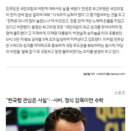
민주당은 국민의힘의 비판에 대해서도 날을 세웠다. 한준호 최고위원은 국민의힘
이 한미 관세 협상 결과에 대해 "13%까지 낮춰야 했다"고 평가절하하는 것을 두고
"진짜로 되니까 많이 놀랐느냐"며 비꼬았고, 한중 관계 개선 노력에 찬물을 끼얹고
있다고 비판했다. 황명선 최고위원 또한 "국민의힘이 외교 성과를 깎아내리며 정
쟁에 몰두했다"고 지적하며, 이재명 대통령이 '비현실적 숫자놀음'이라 조롱받던
GPU 5만 개 확보 공약을 5배 초과 달성하며 지켜냈다고 강조했다. 이처럼 민주당
은 APEC의 성과를 대대적으로 홍보하며 국정 주도권을 확보하려는 동시에, 야당
의 비판을 '발목 잡기'로 규정하고 정면 돌파하겠다는 의지를 분명히 하고 있다.
임관철 기자
(cheol72@clipsisa.com)
스포츠
"한국행 관심은 사실"…사비, 정식 감독이면 수락