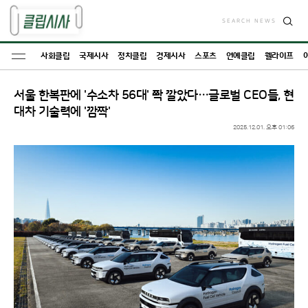
SEARCH NEWS
검
색
사회클립
국제시사
정치클립
경제시사
스포츠
연예클립
웰라이프
서울 한복판에 '수소차 56대' 쫙 깔았다…글로벌 CEO들, 현
대차 기술력에 '깜짝'
2025.12.01. 오후 01:06