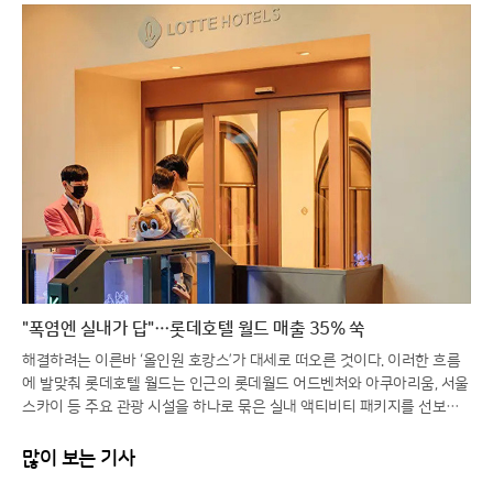
"폭염엔 실내가 답"…롯데호텔 월드 매출 35% 쑥
해결하려는 이른바 ‘올인원 호캉스’가 대세로 떠오른 것이다. 이러한 흐름
에 발맞춰 롯데호텔 월드는 인근의 롯데월드 어드벤처와 아쿠아리움, 서울
스카이 등 주요 관광 시설을 하나로 묶은 실내 액티비티 패키지를 선보이
며 여름 휴가객 유치에 총력을 기울이고 있다. 날씨의 제약 없이 잠실의 랜
드마크를 즐길 수 있다는 점이 방학을 맞은 자녀 동반 가족들에게 큰 매력
많이 보는 기사
으로 다가오고 있다.이번 시즌의 주력 상품인 ‘액티비티 인 월드’ 패키지는