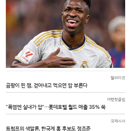
웰라이프
곰팡이 핀 잼, 걷어내고 먹으면 암 부른다
여행핫클립
"폭염엔 실내가 답"…롯데호텔 월드 매출 35% 쑥
국제시사
트럼프의 색깔론, 한국계 홍 후보도 정조준