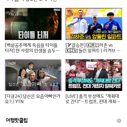
뷰 아파트 한 채는 마련하셨겠
지? (순수한 궁금증) / [문명특
급 EP.222-2]
[백설공주에게 죽음을 타이틀
[🏹결승전] 🇰🇷김하준 vs
티저] 한 사람의 인생을 송두리
🇰🇿압둘린 일파트 | 리커브 남
째 망가뜨린 살인사건, MBC 24
자개인 [2024 WAA 아시아컵
0816 방송
3차 양궁대회]
[다큐24] 당신은 요즘아빠인가
[LIVE] 총격 부상에도 "계획대
요? / YTN
로 간다"…트럼프, 전대 개최지
밀워키로 [이슈PLAY] / JTBC
News
여행핫클립