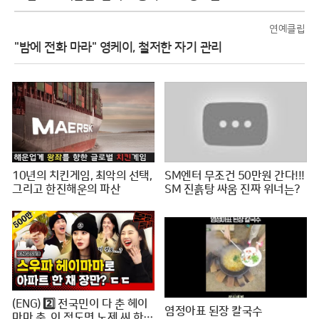
연예클립
"밤에 전화 마라" 영케이, 철저한 자기 관리
10년의 치킨게임, 최악의 선택,
SM엔터 무조건 50만원 간다!!!
그리고 한진해운의 파산
SM 진흙탕 싸움 진짜 위너는?
(ENG) 2️⃣ 전국민이 다 춘 헤이
염정아표 된장 칼국수
마마 춤, 이 정도면 노제 씨 한강