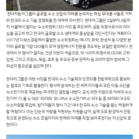
현대자동차그룹이 글로벌 수소 산업의 미래를 논의하는 핵심 무대를 서울로 가져
와 한국의 수소 기술 경쟁력을 전 세계에 과시한다. 현대차그룹은 2일부터 4일까
지 서울에서 열리는 '수소위원회 CEO 서밋'을 주도하며, 공동 의장사로서의 리더
십을 공고히 하고 한국이 글로벌 수소 생태계의 중심임을 각인시킨다는 계획이다.
2017년 다보스포럼에서 출범한 수소위원회는 에너지, 화학, 완성차 등 다양한 분
야의 글로벌 기업 CEO들이 모여 청정에너지 전환을 주도하는 유일한 협의체다. 한
국에서 이 행사가 열리는 것은 이번이 처음으로, 약 100개 회원사의 CEO와 고위
임원, 그리고 프랑스, 독일, 호주 등 주요국 정부 관계자 등 200여 명이 참석해 그
위상과 중요성을 실감케 한다.
현대차그룹은 이번 서밋을 한국의 수소 기술력과 인프라를 전방위적으로 홍보하
는 절호의 기회로 활용한다. 행사에 참석하는 전 세계 리더들의 모든 이동 수단을
수소전기차로 제공하는 파격적인 결정을 내렸다. 공식 의전 차량으로 차세대 수소
전기차 '디 올 뉴 넥쏘' 50대와 '유니버스 수소전기버스' 6대 등 총 56대의 대규모
수소차량을 투입해, 참가자들이 행사 기간 내내 한국의 수소 기술을 몸소 체험하게
할 예정이다. 이는 단순히 차량을 지원하는 차원을 넘어, 실제 도로 환경에서 안정
적으로 운영되는 수소 모빌리티의 현재와 미래를 직접 보여주겠다는 자신감의 표
현이다.