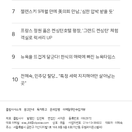
능한 원더찬스 혜택을 누릴 수 있어 휴식과 놀이를 자유롭게 병행할 수 있
7
젤렌스키 9개월 만에 美의회 만남..'심한 압박 받을 듯'
다. 특히 8월 말까지는 정식 개장 시간보다 15분 먼저 입장할 수 있는 원더
타임 제도를 시행해, 혼잡한 시간을 피해 여유롭게 테마파크를 즐기고자
하는 고객들의 만족도를 끌어올리고 있다.롯데호텔 월드의 이번 전략은 단
순한 숙박을 넘어 인근 인프라를 유기적으로 결합해 고객의 체류 시간을
프랑스 정원 품은 켄싱턴호텔 평창, '그랜드 켄싱턴' 체험
8
극대화했다는 점에서 높은 평가를 받는다. 폭염과 방학이라는 계절적 특수
객실로 럭셔리 UP
성을 정확히 공략한 실내 액티비티 패키지는 도심 속 휴양을 원하는 이들
에게 실질적인 대안을 제시하고 있다. 호텔 공식 홈페이지를 통한 간편한
예약 시스템과 다양한 옵션 구성은 앞으로도 가족 단위 휴가객들의 발길을
9
뉴욕을 뜨겁게 달군다! 한식의 매력에 빠진 뉴욕타임스
잠실로 이끄는 강력한 유인책이 될 것으로 전망된다.
전혜숙, 민주당 탈당... "특정 세력 지지해야만 살아남는
10
곳"
클립시사소개
광고안내
독자투고
윤리강령
이메일무단수집거부
제호 : 클립시사
발행인 : 김진혁
편집인 : 서지은
등록번호 : 아52972
대표 이메일 : sisa_88@clipsisa.com
상호 : 쿠움
사업자번호 : 214-13-39502
대표자 : 이혜숙
주소 : 서울특별시 금천구 가산디지털1로 168, B동 5층 8호(가산동, 우림라이온스밸리)