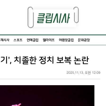
경제시사
스포츠
연예클립
웰라이프
여행핫클립
문화광장
기', 치졸한 정치 보복 논란
2025.11.13. 오전 12:09