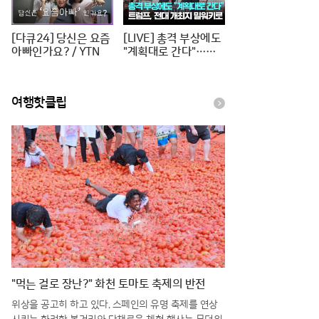
[다큐24] 당신은 요즘
[LIVE] 총격 부상에도
아빠인가요? / YTN
"계획대로 간다"…트
럼프, 전대 개최지 밀
워키로 [이슈PLAY] /
JTBC News
여행핫클립
"먹는 걸로 장난?" 화천 토마토 축제의 반전
위상을 공고히 하고 있다. 스페인의 유명 축제를 연상