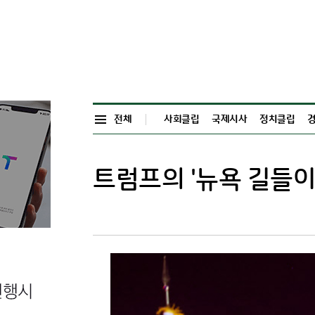
전체
사회클립
국제시사
정치클립
트럼프의 '뉴욕 길들이