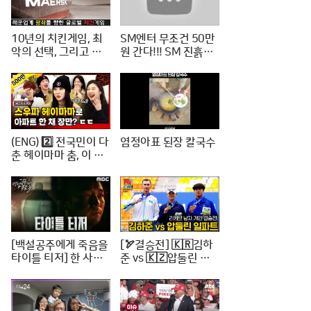
10년의 치킨게임, 최
SM엔터 무조건 50만
악의 선택, 그리고 한
원 간다!!! SM 진흙탕
진해운의 파산
싸움 진짜 위너는?
(ENG) 2️⃣ 전국민이 다
염정아표 된장 칼국수
춘 헤이마마 춤, 이 정
도면 노제 씨 한강뷰
아파트 한 채는 마련하
셨겠지? (순수한 궁금
증) / [문명특급 EP.22
2-2]
[백설공주에게 죽음을
[🏹결승전] 🇰🇷김하
타이틀 티저] 한 사람
준 vs 🇰🇿압둘린 일
의 인생을 송두리째 망
파트 | 리커브 남자개
가뜨린 살인사건, MB
인 [2024 WAA 아시
C 240816 방송
아컵 3차 양궁대회]