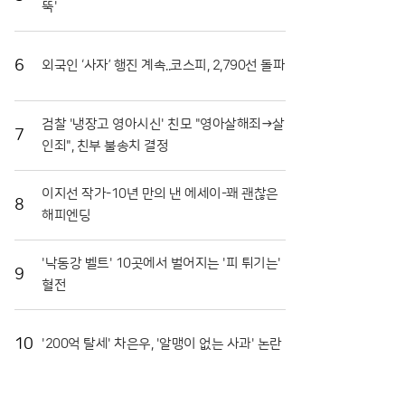
뚝'
장도 마련됐다. 최근 열린 '천인의 식탁' 행사에서는 대
형 솥에서 조리된 파스타를 수많은 참가자가 함께 나누
며 축제의 의미를 되새겼다. 이는 지역 축제가 단순히
6
외국인 ‘사자’ 행진 계속..코스피, 2,790선 돌파
즐기는 행사를 넘어 민·관·군이 협력하는 화합의 장임
을 상징적으로 보여주었다. 또한 접경지역의 특색을 살
린 밀리터리존과 어린이들을 위한 워터존 등 6개의 테
검찰 '냉장고 영아시신' 친모 "영아살해죄→살
마 구역은 연령대에 상관없이 모든 방문객이 만족할 수
7
인죄", 친부 불송치 결정
있는 구성을 갖췄다.마켓전시존에서는 화악산 고랭지
의 기운을 받고 자란 고품질 토마토를 시중보다 저렴하
게 구매하려는 이들로 북새통을 이뤘다. 화천 토마토는
이지선 작가-10년 만의 낸 에세이-꽤 괜찮은
일교차가 큰 지역적 특성 덕분에 당도가 높고 저장성이
8
해피엔딩
뛰어나 소비자들 사이에서 신뢰가 두텁다. 축제 현장에
리나!!
서 맛본 즐거움이 실제 구매로 이어지면서 지역 경제
활성화에도 실질적인 기여를 하고 있다. 현장 관계자들
'낙동강 벨트' 10곳에서 벌어지는 '피 튀기는'
9
은 이번 축제가 단순한 일회성 행사를 넘어 화천의 농
혈전
업 경쟁력을 높이는 중요한 발판이 되고 있다고 입을
모았다.화천군은 남은 축제 기간에도 안전 관리와 위생
점검에 총력을 기울여 방문객들이 쾌적하게 축제를 즐
10
'200억 탈세' 차은우, '알맹이 없는 사과' 논란
길 수 있도록 지원할 방침이다. 야간에는 군악대 공연
과 지역 예술인들의 무대가 이어지며 축제의 밤을 더욱
화려하게 수놓을 예정이다. 지역 농민들의 땀방울과 관