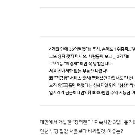
4개월 만에 35억벌었다!! 주식, 순매도 1위종목..."
로또 용지 찢지 마세요. 사람들이 모르는 3가지!!
로또1등 "이렇게" 하면 꼭 당첨된다!...
서울 전매제한 없는 부동산 나왔다!
新 "적금형" 서비스 출시! 멤버십만 가입해도 "최신가
오직 왕(王)들만 먹었다는 천하제일 명약 "침향" 싹쓰
일자리가 급급하다면? 月3000만원 수익 가능한 이 
대만에서 개발한 "정력캔디" 지속시간 3일!! 충격!
인천 부평 집값 서울보다 비싸질것..이유는?