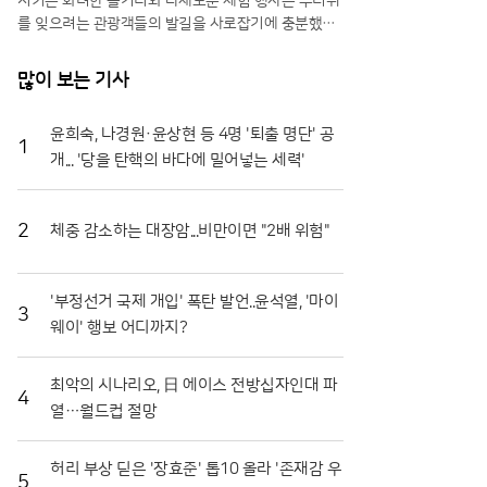
시키는 화려한 볼거리와 다채로운 체험 행사는 무더위
를 잊으려는 관광객들의 발길을 사로잡기에 충분했다.
특히 올해는 축제 기간을 열흘로 대폭 연장하고 행사장
공간을 확장하는 등 방문객 편의를 위한 과감한 변화를
많이 보는 기사
시도해 긍정적인 반응을 얻고 있다.일각에서는 멀쩡한
식재료를 으깨며 즐기는 모습에 우려의 시선을 보내기
윤희숙, 나경원·윤상현 등 4명 '퇴출 명단' 공
도 하지만, 그 내막을 들여다보면 철저한 상생의 논리
1
개... '당을 탄핵의 바다에 밀어넣는 세력'
가 숨어 있다. 축제에 사용되는 토마토는 상품성이 떨
어져 폐기 위기에 처한 비상품과들이다. 화천군은 이를
전량 매입해 축제용으로 활용함으로써 농가에는 새로
운 수익원을 제공하고, 축제가 끝난 뒤에는 으깨진 잔
2
체중 감소하는 대장암...비만이면 "2배 위험"
해물을 모두 수거해 퇴비로 재활용한다. 버려질 농산물
이 축제의 주인공이 되고 다시 땅으로 돌아가는 선순환
구조를 완성한 셈이다.축제의 백미는 단연 '황금반지를
'부정선거 국제 개입' 폭탄 발언..윤석열, '마이
3
찾아라' 프로그램이다. 수만 개의 토마토가 채워진 풀
웨이' 행보 어디까지?
장 속에서 교환용 반지를 찾아내려는 참가자들의 열정
은 매회 장관을 연출한다. 남녀노소 할 것 없이 토마토
최악의 시나리오, 日 에이스 전방십자인대 파
범벅이 된 채 환호하는 모습은 화천토마토축제만의 독
4
열…월드컵 절망
특한 풍경이다. 단순히 반지를 찾는 재미를 넘어, 지역
특산물인 찰토마토의 단단한 육질과 신선함을 온몸으
로 체감할 수 있다는 점에서 브랜드 홍보 효과도 톡톡
허리 부상 딛은 '장효준' 톱10 올라 '존재감 우
히 누리고 있다.기업과 지역 사회가 함께하는 나눔의
5