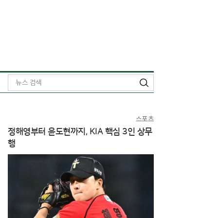
검
색
스포츠
정해영부터 윤도현까지, KIA 핵심 3인 상무
행