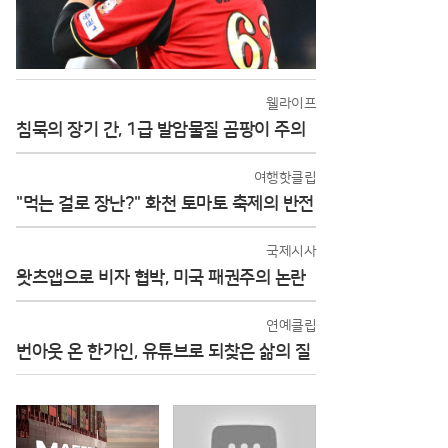
웰라이프
침묵의 장기 간, 1급 발암물질 곰팡이 주의
여행핫클립
"먹는 걸로 장난?" 화천 토마토 축제의 반전
국제시사
왓츠앱으로 비자 협박, 미국 패권주의 논란
연예클립
번아웃 온 한가인, 유튜브로 되찾은 삶의 질