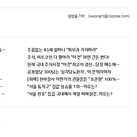
권영웅 기자
(woongrt@clipsisa.com)
충격"
주름없는 83세 할머니 "피부과 가지마라"
주식, 비트코인 다 팔아라 "이것" 하면 큰돈 번다!
현재 국내 주식시장 "이것"최고치 경신...당장 매수해라!!
공복혈당 300넘는 '심각당뇨환자', '이것'먹자마자
전" 선착순 100% 무료 경품지원!!
[화제] 천하장사 이만기의 관절튼튼 "호관원" 100%당첨 혜택 난
리 완판!! 왜 난리났나 봤더니..경악!
"서울 동작구" 집값 상승률 1위…이유는?
"자격증" 주목받고 있어..
“서울 천호” 집값 국내에서 제일 비싸질것..이유는?
!