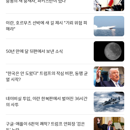
중동의 새 중재자, 파키스탄이 떴다
이란, 호르무즈 선박에 새 길 제시 "기뢰 위험 피
해라"
50년 만에 달 뒤편에서 보낸 소식
"한국은 안 도왔다" 트럼프의 작심 비판, 동맹 균
열 시작?
네이비실 투입, 이란 한복판에서 벌어진 36시간
의 사투
구글·애플이 6천억 쾌척? 트럼프 연회장 ‘검은