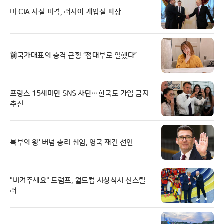
미 CIA 시설 피격, 러시아 개입설 파장
前국가대표의 충격 근황 “접대부로 일했다”
프랑스 15세미만 SNS 차단…한국도 가입 금지
추진
북부의 왕' 버넘 총리 취임, 영국 재건 선언
"비켜주세요" 트럼프, 월드컵 시상식서 신스틸
러