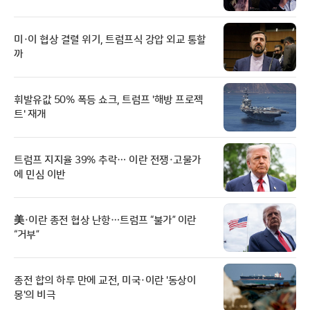
미·이 협상 결렬 위기, 트럼프식 강압 외교 통할
까
휘발유값 50% 폭등 쇼크, 트럼프 '해방 프로젝
트' 재개
트럼프 지지율 39% 추락… 이란 전쟁·고물가
에 민심 이반
美·이란 종전 협상 난항…트럼프 “불가” 이란
“거부”
종전 합의 하루 만에 교전, 미국·이란 '동상이
몽'의 비극