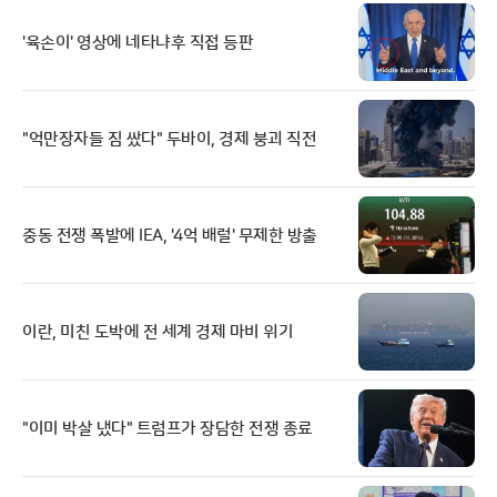
'육손이' 영상에 네타냐후 직접 등판
"억만장자들 짐 쌌다" 두바이, 경제 붕괴 직전
중동 전쟁 폭발에 IEA, '4억 배럴' 무제한 방출
이란, 미친 도박에 전 세계 경제 마비 위기
"이미 박살 냈다" 트럼프가 장담한 전쟁 종료