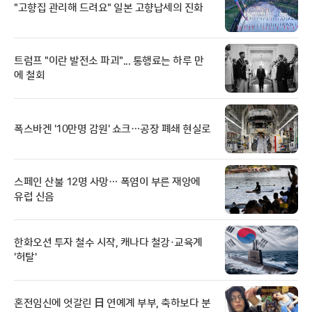
"고향집 관리해 드려요" 일본 고향납세의 진화
트럼프 "이란 발전소 파괴"... 통행료는 하루 만
에 철회
폭스바겐 '10만명 감원' 쇼크…공장 폐쇄 현실로
스페인 산불 12명 사망… 폭염이 부른 재앙에
유럽 신음
한화오션 투자 철수 시작, 캐나다 철강·교육계
'허탈'
혼전임신에 엇갈린 日 연예계 부부, 축하보다 분