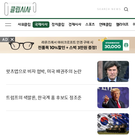
SEARCH NEWS
검
색
사회클립
국제시사
정치클립
경제시사
스포츠
연예클립
웰라이프
왓츠앱으로 비자 협박, 미국 패권주의 논란
트럼프의 색깔론, 한국계 홍 후보도 정조준