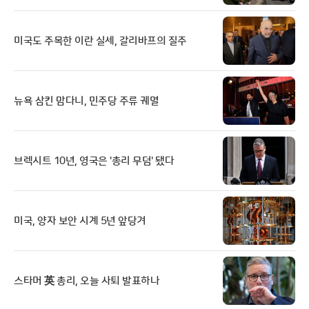
미국도 주목한 이란 실세, 갈리바프의 질주
뉴욕 삼킨 맘다니, 민주당 주류 궤멸
브렉시트 10년, 영국은 '총리 무덤' 됐다
미국, 양자 보안 시계 5년 앞당겨
스타머 英 총리, 오늘 사퇴 발표하나