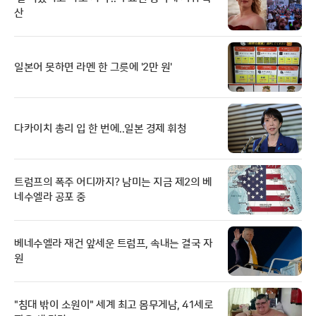
산
일본어 못하면 라멘 한 그릇에 '2만 원'
다카이치 총리 입 한 번에..일본 경제 휘청
트럼프의 폭주 어디까지? 남미는 지금 제2의 베
네수엘라 공포 중
베네수엘라 재건 앞세운 트럼프, 속내는 결국 자
원
"침대 밖이 소원이" 세계 최고 몸무게남, 41세로