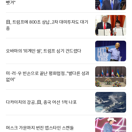
뺏겨"
日, 트럼프에 800조 상납..2차 대미투자도 대기
중
오바마의 '외계인 썰', 트럼프 심기 건드렸다
미·러·우 빈손으로 끝난 평화협정.."별다른 성과
없어”
다카이치의 강공..日, 중국 어선 1척 나포
머스크 가문까지 번진 엡스타인 스캔들