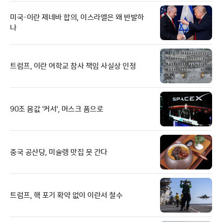
미국·이란 제네바 합의, 이스라엘은 왜 반발하
나
트럼프, 이란 여학교 참사 책임 사실상 인정
90조 몸값 '커서', 머스크 품으로
중국 공산당, 미슐랭 맛집 못 간다
트럼프, 핵 포기 확약 없이 이란서 철수