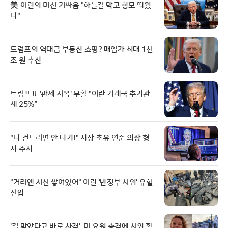
美-이란의 미친 기싸움 "하늘길 막고 항모 띄웠
다"
트럼프의 역대급 부동산 쇼핑? 매입가 최대 1천
조 원 추산
트럼프표 '관세 지옥' 부활 "이란 거래국 추가관
세 25%”
"나 건드리면 안 나가!" 사상 초유 연준 의장 형
사 수사
"거리엔 시신 쌓여있어" 이란 '반정부 시위' 유혈
진압
'길 막았다고 바로 사격'..미 요원 총격에 시위 확