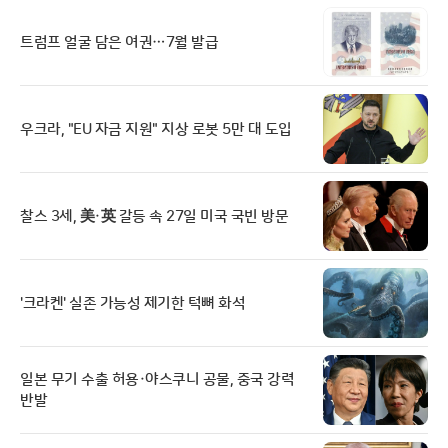
트럼프 얼굴 담은 여권…7월 발급
우크라, "EU 자금 지원" 지상 로봇 5만 대 도입
찰스 3세, 美·英 갈등 속 27일 미국 국빈 방문
'크라켄' 실존 가능성 제기한 턱뼈 화석
일본 무기 수출 허용·야스쿠니 공물, 중국 강력
반발