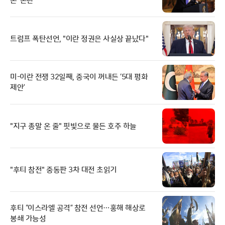
돈’ 논란
트럼프 폭탄선언, "이란 정권은 사실상 끝났다"
미-이란 전쟁 32일째, 중국이 꺼내든 ‘5대 평화
제안’
"지구 종말 온 줄" 핏빛으로 물든 호주 하늘
"후티 참전" 중동판 3차 대전 초읽기
후티 “이스라엘 공격” 참전 선언…홍해 해상로
봉쇄 가능성