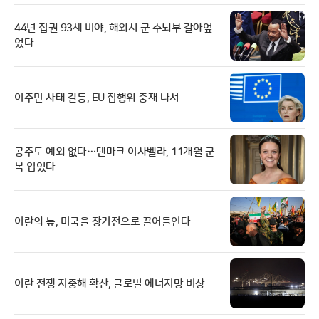
44년 집권 93세 비야, 해외서 군 수뇌부 갈아엎
었다
이주민 사태 갈등, EU 집행위 중재 나서
공주도 예외 없다…덴마크 이사벨라, 11개월 군
복 입었다
이란의 늪, 미국을 장기전으로 끌어들인다
이란 전쟁 지중해 확산, 글로벌 에너지망 비상