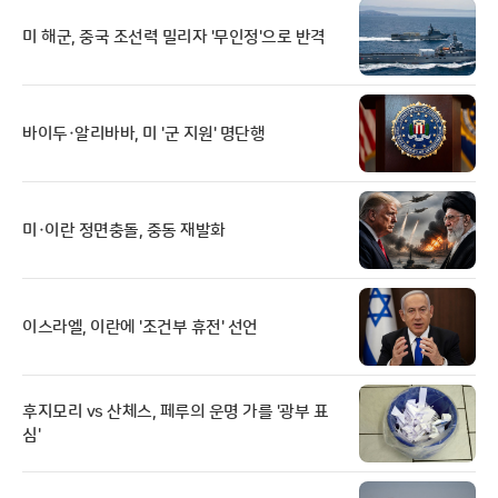
미 해군, 중국 조선력 밀리자 '무인정'으로 반격
바이두·알리바바, 미 '군 지원' 명단행
미·이란 정면충돌, 중동 재발화
이스라엘, 이란에 '조건부 휴전' 선언
후지모리 vs 산체스, 페루의 운명 가를 '광부 표
심'