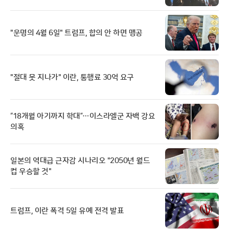
"운명의 4월 6일" 트럼프, 합의 안 하면 맹공
"절대 못 지나가" 이란, 통행료 30억 요구
“18개월 아기까지 학대”…이스라엘군 자백 강요
의혹
일본의 역대급 근자감 시나리오 "2050년 월드
컵 우승할 것"
트럼프, 이란 폭격 5일 유예 전격 발표