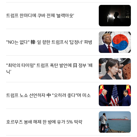
트럼프 한마디에 쿠바 전체 '블랙아웃'
"NO는 없다" 韓·일 향한 트럼프식 '답정너' 파병
"최악의 타이밍" 트럼프 폭탄 발언에 日 정부 ‘패
닉’
트럼프 노쇼 선언하자 中 "오히려 좋다"며 미소
호르무즈 봉쇄 해제 한 방에 유가 5% 떡락