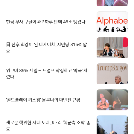
현금 부자 구글이 왜? 하루 만에 46조 땡겼다
日 전후 최강이 된 다카이치..자민당 316석 압
승
위고비 89% 세일… 트럼프 작정하고 '약국' 차
렸다
'콜드플레이 키스캠' 불륜녀의 대반전 근황
새로운 핵위협 시대 도래..미·러 ‘핵군축 조약’ 종
료