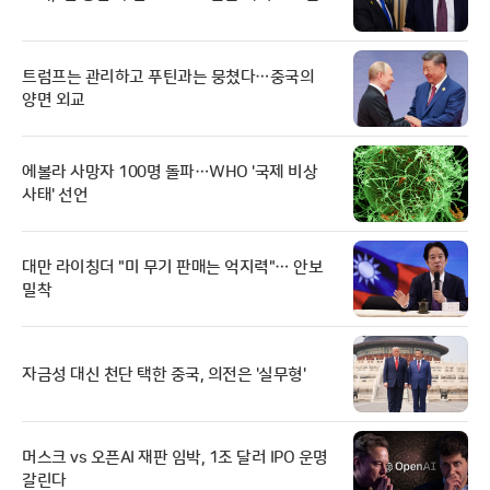
트럼프는 관리하고 푸틴과는 뭉쳤다…중국의
양면 외교
에볼라 사망자 100명 돌파…WHO '국제 비상
사태' 선언
대만 라이칭더 "미 무기 판매는 억지력"… 안보
밀착
자금성 대신 천단 택한 중국, 의전은 '실무형'
머스크 vs 오픈AI 재판 임박, 1조 달러 IPO 운명
갈린다