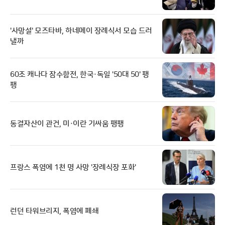
'사망설' 모즈타바, 하네메이 장례식서 모습 드러
낼까
60조 캐나다 잠수함전, 한국·독일 '50대 50' 팽
팽
동결자산이 관건, 미·이란 기싸움 팽팽
프랑스 폭염에 1천 명 사망 '장례식장 포화'
런던 타워브리지, 폭염에 폐쇄