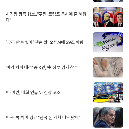
시진핑 광폭 행보.."푸틴·트럼프 동시에 줄 세웠
다"
“우리 안 싸웠어” 젠슨 황, 오픈AI에 29조 베팅
'아기 커피 테러' 중국인, 中 정부 검거 착수
미·이란, 대화 언급 뒤 긴장 고조
미국, 콕 찍어 경고 "한국 돈 가치 너무 낮아"