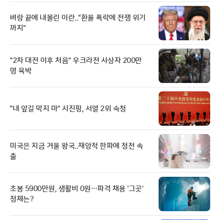
벼랑 끝에 내몰린 이란.."환율 폭락에 전쟁 위기
까지"
"2차 대전 이후 처음" 우크라전 사상자 200만
명 육박
"내 앞길 막지 마" 시진핑, 서열 2위 숙청
미국은 지금 겨울 왕국..재앙적 한파에 정전 속
출
초봉 5900만원, 생활비 0원…파격 채용 '그곳'
정체는?