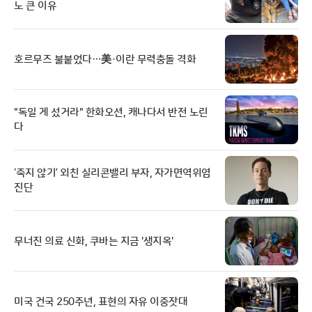
노 큰 이유
호르무즈 불붙었다…美·이란 무력충돌 격화
"독일 게 섰거라" 한화오션, 캐나다서 반전 노린
다
‘죽지 않기’ 외친 실리콘밸리 부자, 자가면역위염
진단
무너진 의료 신화, 쿠바는 지금 '생지옥'
미국 건국 250주년, 표현의 자유 이중잣대