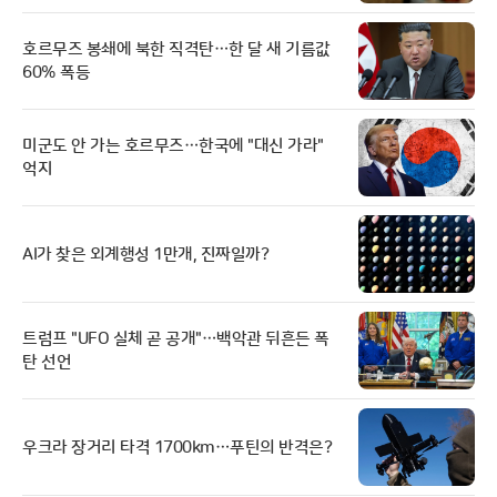
호르무즈 봉쇄에 북한 직격탄…한 달 새 기름값
60% 폭등
미군도 안 가는 호르무즈…한국에 "대신 가라"
억지
AI가 찾은 외계행성 1만개, 진짜일까?
트럼프 "UFO 실체 곧 공개"…백악관 뒤흔든 폭
탄 선언
우크라 장거리 타격 1700km…푸틴의 반격은?