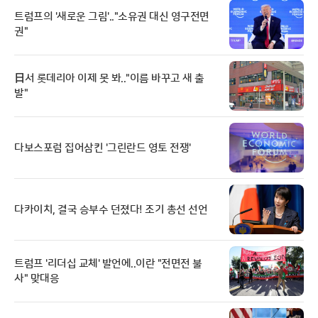
트럼프의 '새로운 그림'.."소유권 대신 영구전면
권"
日서 롯데리아 이제 못 봐.."이름 바꾸고 새 출
발"
다보스포럼 집어삼킨 '그린란드 영토 전쟁'
다카이치, 결국 승부수 던졌다! 조기 총선 선언
트럼프 '리더십 교체' 발언에..이란 "전면전 불
사" 맞대응