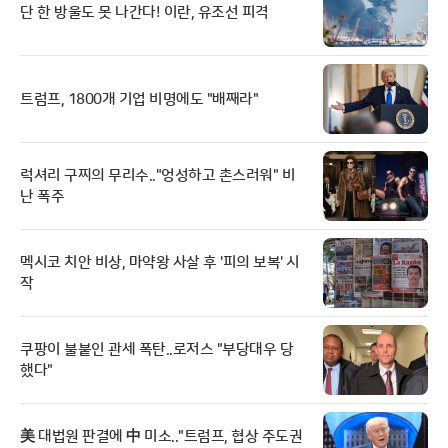
단 한 방울도 못 나간다! 이란, 유조선 피격
트럼프, 1800개 기업 비명에도 "배째라"
럭셔리 구찌의 무리수.."엉성하고 촌스러워" 비
난 폭주
멕시코 치안 비상, 마약왕 사살 후 '피의 보복' 시
작
쿠팡이 불붙인 관세 폭탄..로저스 "부당대우 당
했다"
美 대법원 판결에 中 미소.."트럼프, 협상 주도권