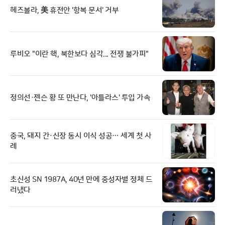
헤즈볼라, 美 휴전안 '항복 문서' 거부
루비오 "이란 핵, 북한보다 심각... 전쟁 불가피"
정의선·젠슨 황 또 만난다, '아틀라스' 투입 가속
중국, 돼지 간·신장 동시 이식 성공… 세계 첫 사
례
초신성 SN 1987A, 40년 만에 중성자별 정체 드
러냈다