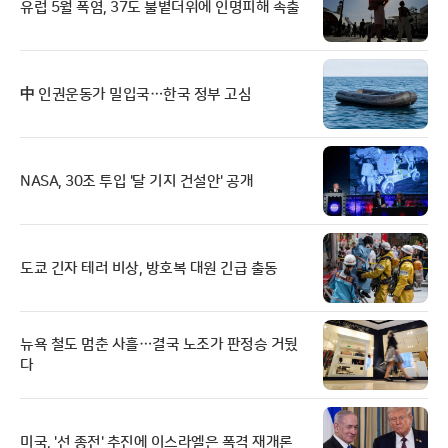
유럽 5월 폭염, 37도 불볕더위에 인명피해 속출
中 인권운동가 밀입국…한국 정부 고심
NASA, 30조 투입 '달 기지 건설안' 공개
도쿄 긴자 테러 비상, 방호복 대원 긴급 출동
뉴욕 철도 멈춘 사흘…결국 노조가 판정승 거뒀
다
미국, '선 종전' 추진에 이스라엘은 폭격 재개론