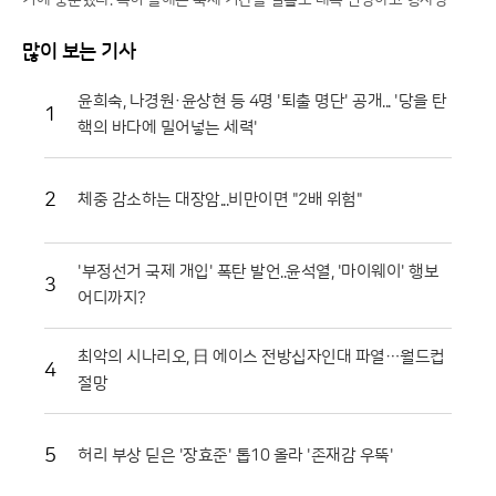
기에 충분했다. 특히 올해는 축제 기간을 열흘로 대폭 연장하고 행사장 공
간을 확장하는 등 방문객 편의를 위한 과감한 변화를 시도해 긍정적인 반
응을 얻고 있다.일각에서는 멀쩡한 식재료를 으깨며 즐기는 모습에 우려의
많이 보는 기사
시선을 보내기도 하지만, 그 내막을 들여다보면 철저한 상생의 논리가 숨
어 있다. 축제에 사용되는 토마토는 상품성이 떨어져 폐기 위기에 처한 비
윤희숙, 나경원·윤상현 등 4명 '퇴출 명단' 공개... '당을 탄
1
상품과들이다. 화천군은 이를 전량 매입해 축제용으로 활용함으로써 농가
핵의 바다에 밀어넣는 세력'
에는 새로운 수익원을 제공하고, 축제가 끝난 뒤에는 으깨진 잔해물을 모
두 수거해 퇴비로 재활용한다. 버려질 농산물이 축제의 주인공이 되고 다
시 땅으로 돌아가는 선순환 구조를 완성한 셈이다.축제의 백미는 단연 '황
2
체중 감소하는 대장암...비만이면 "2배 위험"
금반지를 찾아라' 프로그램이다. 수만 개의 토마토가 채워진 풀장 속에서
교환용 반지를 찾아내려는 참가자들의 열정은 매회 장관을 연출한다. 남녀
노소 할 것 없이 토마토 범벅이 된 채 환호하는 모습은 화천토마토축제만
'부정선거 국제 개입' 폭탄 발언..윤석열, '마이웨이' 행보
의 독특한 풍경이다. 단순히 반지를 찾는 재미를 넘어, 지역 특산물인 찰토
3
어디까지?
마토의 단단한 육질과 신선함을 온몸으로 체감할 수 있다는 점에서 브랜드
홍보 효과도 톡톡히 누리고 있다.기업과 지역 사회가 함께하는 나눔의 장
도 마련됐다. 최근 열린 '천인의 식탁' 행사에서는 대형 솥에서 조리된 파스
최악의 시나리오, 日 에이스 전방십자인대 파열…월드컵
4
타를 수많은 참가자가 함께 나누며 축제의 의미를 되새겼다. 이는 지역 축
절망
제가 단순히 즐기는 행사를 넘어 민·관·군이 협력하는 화합의 장임을 상징
적으로 보여주었다. 또한 접경지역의 특색을 살린 밀리터리존과 어린이들
을 위한 워터존 등 6개의 테마 구역은 연령대에 상관없이 모든 방문객이
5
허리 부상 딛은 '장효준' 톱10 올라 '존재감 우뚝'
만족할 수 있는 구성을 갖췄다.마켓전시존에서는 화악산 고랭지의 기운을
받고 자란 고품질 토마토를 시중보다 저렴하게 구매하려는 이들로 북새통