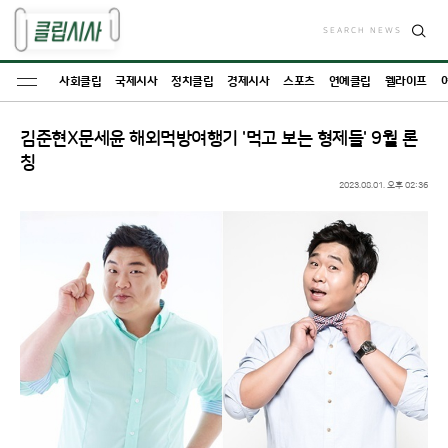
SEARCH NEWS
검
색
사회클립
국제시사
정치클립
경제시사
스포츠
연예클립
웰라이프
김준현X문세윤 해외먹방여행기 '먹고 보는 형제들' 9월 론
칭
2023.08.01. 오후 02:36