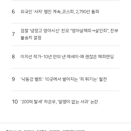
을 이뤘다. 화천 토마토는 일교차가 큰 지역적 특성 덕분에 당도가 높고 저
장성이 뛰어나 소비자들 사이에서 신뢰가 두텁다. 축제 현장에서 맛본 즐
6
외국인 ‘사자’ 행진 계속..코스피, 2,790선 돌파
거움이 실제 구매로 이어지면서 지역 경제 활성화에도 실질적인 기여를 하
고 있다. 현장 관계자들은 이번 축제가 단순한 일회성 행사를 넘어 화천의
농업 경쟁력을 높이는 중요한 발판이 되고 있다고 입을 모았다.화천군은
검찰 '냉장고 영아시신' 친모 "영아살해죄→살인죄", 친부
7
남은 축제 기간에도 안전 관리와 위생 점검에 총력을 기울여 방문객들이
불송치 결정
쾌적하게 축제를 즐길 수 있도록 지원할 방침이다. 야간에는 군악대 공연
과 지역 예술인들의 무대가 이어지며 축제의 밤을 더욱 화려하게 수놓을
예정이다. 지역 농민들의 땀방울과 관광객들의 웃음소리가 어우러진 이번
8
이지선 작가-10년 만의 낸 에세이-꽤 괜찮은 해피엔딩
행사는 농촌 축제가 나아가야 할 지속 가능한 방향을 제시하고 있다. 붉은
토마토와 함께하는 화천의 여름 축제는 오는 9일까지 계속되며 그 뜨거운
열기를 이어갈 전망이다.
9
'낙동강 벨트' 10곳에서 벌어지는 '피 튀기는' 혈전
10
'200억 탈세' 차은우, '알맹이 없는 사과' 논란