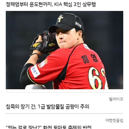
정해영부터 윤도현까지, KIA 핵심 3인 상무행
웰라이프
침묵의 장기 간, 1급 발암물질 곰팡이 주의
여행핫클립
"먹는 걸로 장난?" 화천 토마토 축제의 반전