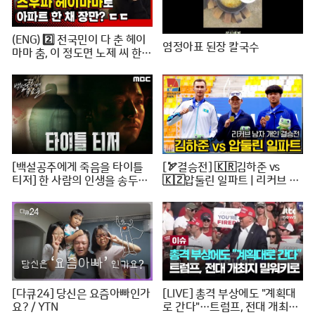
(ENG) 2️⃣ 전국민이 다 춘 헤이
염정아표 된장 칼국수
마마 춤, 이 정도면 노제 씨 한강
뷰 아파트 한 채는 마련하셨겠
지? (순수한 궁금증) / [문명특
급 EP.222-2]
[백설공주에게 죽음을 타이틀
[🏹결승전] 🇰🇷김하준 vs
티저] 한 사람의 인생을 송두리
🇰🇿압둘린 일파트 | 리커브 남
째 망가뜨린 살인사건, MBC 24
자개인 [2024 WAA 아시아컵
0816 방송
3차 양궁대회]
[다큐24] 당신은 요즘아빠인가
[LIVE] 총격 부상에도 "계획대
요? / YTN
로 간다"…트럼프, 전대 개최지