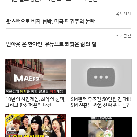
국제시사
왓츠앱으로 비자 협박, 미국 패권주의 논란
연예클립
번아웃 온 한가인, 유튜브로 되찾은 삶의 질
10년의 치킨게임, 최악의 선택,
SM엔터 무조건 50만원 간다!!!
그리고 한진해운의 파산
SM 진흙탕 싸움 진짜 위너는?