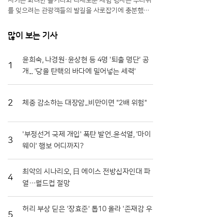
시키는 화려한 볼거리와 다채로운 체험 행사는 무더위
를 잊으려는 관광객들의 발길을 사로잡기에 충분했다.
특히 올해는 축제 기간을 열흘로 대폭 연장하고 행사장
공간을 확장하는 등 방문객 편의를 위한 과감한 변화를
많이 보는 기사
시도해 긍정적인 반응을 얻고 있다.일각에서는 멀쩡한
식재료를 으깨며 즐기는 모습에 우려의 시선을 보내기
윤희숙, 나경원·윤상현 등 4명 '퇴출 명단' 공
도 하지만, 그 내막을 들여다보면 철저한 상생의 논리
1
개... '당을 탄핵의 바다에 밀어넣는 세력'
가 숨어 있다. 축제에 사용되는 토마토는 상품성이 떨
어져 폐기 위기에 처한 비상품과들이다. 화천군은 이를
전량 매입해 축제용으로 활용함으로써 농가에는 새로
운 수익원을 제공하고, 축제가 끝난 뒤에는 으깨진 잔
2
체중 감소하는 대장암...비만이면 "2배 위험"
해물을 모두 수거해 퇴비로 재활용한다. 버려질 농산물
이 축제의 주인공이 되고 다시 땅으로 돌아가는 선순환
구조를 완성한 셈이다.축제의 백미는 단연 '황금반지를
'부정선거 국제 개입' 폭탄 발언..윤석열, '마이
3
찾아라' 프로그램이다. 수만 개의 토마토가 채워진 풀
웨이' 행보 어디까지?
장 속에서 교환용 반지를 찾아내려는 참가자들의 열정
은 매회 장관을 연출한다. 남녀노소 할 것 없이 토마토
최악의 시나리오, 日 에이스 전방십자인대 파
범벅이 된 채 환호하는 모습은 화천토마토축제만의 독
4
열…월드컵 절망
특한 풍경이다. 단순히 반지를 찾는 재미를 넘어, 지역
특산물인 찰토마토의 단단한 육질과 신선함을 온몸으
로 체감할 수 있다는 점에서 브랜드 홍보 효과도 톡톡
허리 부상 딛은 '장효준' 톱10 올라 '존재감 우
히 누리고 있다.기업과 지역 사회가 함께하는 나눔의
5