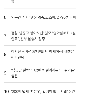
뚝'
장도 마련됐다. 최근 열린 '천인의 식탁' 행사에서는 대
형 솥에서 조리된 파스타를 수많은 참가자가 함께 나누
며 축제의 의미를 되새겼다. 이는 지역 축제가 단순히
6
외국인 ‘사자’ 행진 계속..코스피, 2,790선 돌파
즐기는 행사를 넘어 민·관·군이 협력하는 화합의 장임
을 상징적으로 보여주었다. 또한 접경지역의 특색을 살
린 밀리터리존과 어린이들을 위한 워터존 등 6개의 테
검찰 '냉장고 영아시신' 친모 "영아살해죄→살
마 구역은 연령대에 상관없이 모든 방문객이 만족할 수
7
인죄", 친부 불송치 결정
있는 구성을 갖췄다.마켓전시존에서는 화악산 고랭지
의 기운을 받고 자란 고품질 토마토를 시중보다 저렴하
게 구매하려는 이들로 북새통을 이뤘다. 화천 토마토는
이지선 작가-10년 만의 낸 에세이-꽤 괜찮은
일교차가 큰 지역적 특성 덕분에 당도가 높고 저장성이
8
해피엔딩
뛰어나 소비자들 사이에서 신뢰가 두텁다. 축제 현장에
서 맛본 즐거움이 실제 구매로 이어지면서 지역 경제
활성화에도 실질적인 기여를 하고 있다. 현장 관계자들
'낙동강 벨트' 10곳에서 벌어지는 '피 튀기는'
9
은 이번 축제가 단순한 일회성 행사를 넘어 화천의 농
혈전
업 경쟁력을 높이는 중요한 발판이 되고 있다고 입을
모았다.화천군은 남은 축제 기간에도 안전 관리와 위생
점검에 총력을 기울여 방문객들이 쾌적하게 축제를 즐
10
'200억 탈세' 차은우, '알맹이 없는 사과' 논란
길 수 있도록 지원할 방침이다. 야간에는 군악대 공연
과 지역 예술인들의 무대가 이어지며 축제의 밤을 더욱
화려하게 수놓을 예정이다. 지역 농민들의 땀방울과 관