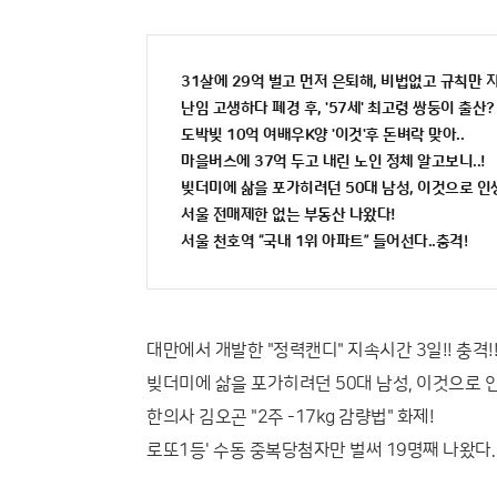
31살에 29억 벌고 먼저 은퇴해, 비법없고 규칙만 
난임 고생하다 폐경 후, '57세' 최고령 쌍둥이 출산?
도박빚 10억 여배우K양 '이것'후 돈벼락 맞아..
마을버스에 37억 두고 내린 노인 정체 알고보니..!
빚더미에 삶을 포가히려던 50대 남성, 이것으로 
서울 전매제한 없는 부동산 나왔다!
서울 천호역 “국내 1위 아파트” 들어선다..충격!
대만에서 개발한 "정력캔디" 지속시간 3일!! 충격!
빚더미에 삶을 포가히려던 50대 남성, 이것으로 
한의사 김오곤 "2주 -17kg 감량법" 화제!
로또1등' 수동 중복당첨자만 벌써 19명째 나왔다.