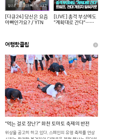
[다큐24] 당신은 요즘
[LIVE] 총격 부상에도
아빠인가요? / YTN
"계획대로 간다"…트
럼프, 전대 개최지 밀
워키로 [이슈PLAY] /
JTBC News
여행핫클립
"먹는 걸로 장난?" 화천 토마토 축제의 반전
위상을 공고히 하고 있다. 스페인의 유명 축제를 연상