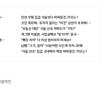
지켰다!
인천 부평 집값 서울보다 비싸질것..이유는?
코인 폭락에.. 투자자 몰리는 "이것" 상한가 포착해! 미리 투자..
"부동산 대란" 서울 신축 아파트가 "3억?"
개그맨 이봉원, 사업실패로 "빛10억" 결국…
인생역전
"빠진 치아" 더 이상 방치하지 마세요!!
남性 "크기, 길이" 10분이면 모든게 커져..화제!
“서울 천호” 집값 국내에서 제일 비싸질것..이유는?
!
인생역전