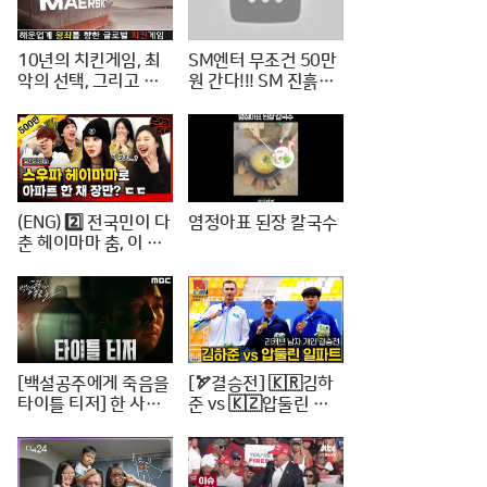
10년의 치킨게임, 최
SM엔터 무조건 50만
악의 선택, 그리고 한
원 간다!!! SM 진흙탕
진해운의 파산
싸움 진짜 위너는?
(ENG) 2️⃣ 전국민이 다
염정아표 된장 칼국수
춘 헤이마마 춤, 이 정
도면 노제 씨 한강뷰
아파트 한 채는 마련하
셨겠지? (순수한 궁금
증) / [문명특급 EP.22
2-2]
[백설공주에게 죽음을
[🏹결승전] 🇰🇷김하
타이틀 티저] 한 사람
준 vs 🇰🇿압둘린 일
의 인생을 송두리째 망
파트 | 리커브 남자개
가뜨린 살인사건, MB
인 [2024 WAA 아시
C 240816 방송
아컵 3차 양궁대회]