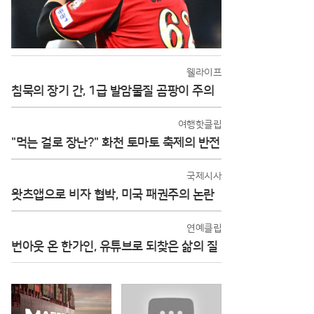
웰라이프
침묵의 장기 간, 1급 발암물질 곰팡이 주의
여행핫클립
"먹는 걸로 장난?" 화천 토마토 축제의 반전
국제시사
왓츠앱으로 비자 협박, 미국 패권주의 논란
연예클립
번아웃 온 한가인, 유튜브로 되찾은 삶의 질