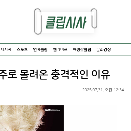
경제시사
스포츠
연예클립
웰라이프
여행핫클립
문화광장
주로 몰려온 충격적인 이유
2025.07.31. 오전 12:34