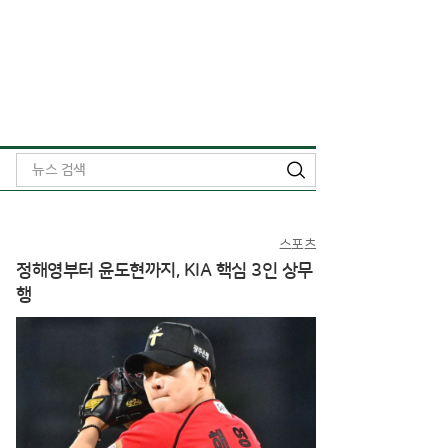
검
색
스포츠
정해영부터 윤도현까지, KIA 핵심 3인 상무
행