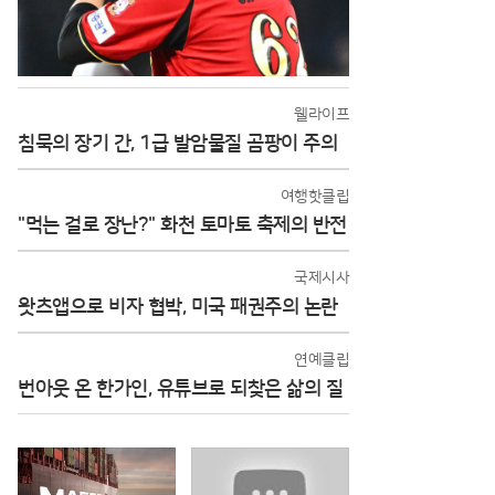
웰라이프
침묵의 장기 간, 1급 발암물질 곰팡이 주의
여행핫클립
"먹는 걸로 장난?" 화천 토마토 축제의 반전
국제시사
왓츠앱으로 비자 협박, 미국 패권주의 논란
연예클립
번아웃 온 한가인, 유튜브로 되찾은 삶의 질