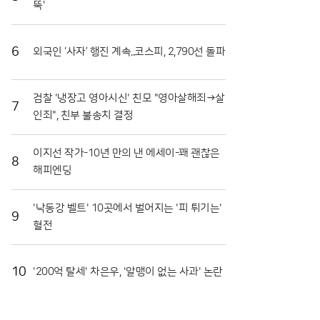
뚝'
장도 마련됐다. 최근 열린 '천인의 식탁' 행사에서는 대
형 솥에서 조리된 파스타를 수많은 참가자가 함께 나누
며 축제의 의미를 되새겼다. 이는 지역 축제가 단순히
6
외국인 ‘사자’ 행진 계속..코스피, 2,790선 돌파
즐기는 행사를 넘어 민·관·군이 협력하는 화합의 장임
을 상징적으로 보여주었다. 또한 접경지역의 특색을 살
린 밀리터리존과 어린이들을 위한 워터존 등 6개의 테
검찰 '냉장고 영아시신' 친모 "영아살해죄→살
마 구역은 연령대에 상관없이 모든 방문객이 만족할 수
7
인죄", 친부 불송치 결정
있는 구성을 갖췄다.마켓전시존에서는 화악산 고랭지
의 기운을 받고 자란 고품질 토마토를 시중보다 저렴하
게 구매하려는 이들로 북새통을 이뤘다. 화천 토마토는
이지선 작가-10년 만의 낸 에세이-꽤 괜찮은
일교차가 큰 지역적 특성 덕분에 당도가 높고 저장성이
8
해피엔딩
뛰어나 소비자들 사이에서 신뢰가 두텁다. 축제 현장에
서 맛본 즐거움이 실제 구매로 이어지면서 지역 경제
활성화에도 실질적인 기여를 하고 있다. 현장 관계자들
'낙동강 벨트' 10곳에서 벌어지는 '피 튀기는'
9
은 이번 축제가 단순한 일회성 행사를 넘어 화천의 농
혈전
업 경쟁력을 높이는 중요한 발판이 되고 있다고 입을
모았다.화천군은 남은 축제 기간에도 안전 관리와 위생
점검에 총력을 기울여 방문객들이 쾌적하게 축제를 즐
10
'200억 탈세' 차은우, '알맹이 없는 사과' 논란
길 수 있도록 지원할 방침이다. 야간에는 군악대 공연
과 지역 예술인들의 무대가 이어지며 축제의 밤을 더욱
화려하게 수놓을 예정이다. 지역 농민들의 땀방울과 관