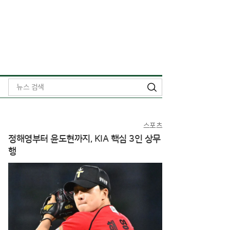
검
색
스포츠
정해영부터 윤도현까지, KIA 핵심 3인 상무
행