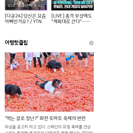
[다큐24] 당신은 요즘
[LIVE] 총격 부상에도
아빠인가요? / YTN
"계획대로 간다"…트
럼프, 전대 개최지 밀
워키로 [이슈PLAY] /
JTBC News
여행핫클립
"먹는 걸로 장난?" 화천 토마토 축제의 반전
위상을 공고히 하고 있다. 스페인의 유명 축제를 연상