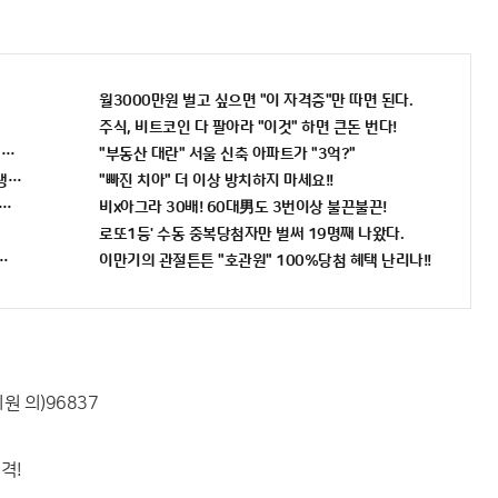
월3000만원 벌고 싶으면 "이 자격증"만 따면 된다.
주식, 비트코인 다 팔아라 "이것" 하면 큰돈 번다!
 증가...충격!!
"부동산 대란" 서울 신축 아파트가 "3억?"
인생역전
"빠진 치아" 더 이상 방치하지 마세요!!
번호 6자리 공개!? 꼭 확인해라!
비x아그라 30배! 60대男도 3번이상 불끈불끈!
로또1등' 수동 중복당첨자만 벌써 19명째 나왔다.
전" 선착순 100% 무료 경품지원!!
이만기의 관절튼튼 "호관원" 100%당첨 혜택 난리나!!
 의)96837
격!