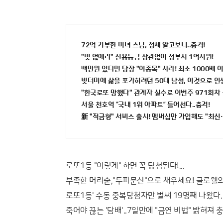
72억 기부한 미녀 스님, 정체 알고보니..충격!
"빚 없애라" 신용등급 상관없이 정부서 1억지원!
백만원 있다면 당장 "이종목" 사라! 최소 1000배 이상
빚더미에 삶을 포가히려던 50대 남성, 이것으로 
"한국로또 망했다" 관계자 실수로 이번주 971회차 
서울 천호역 “국내 1위 아파트” 들어선다..충격!
新 "적금형" 서비스 출시! 멤버십만 가입해도 "최신가
로또1등 "이렇게" 하면 꼭 당첨된다!...
부족한 머리숱,"두피문신"으로 채우세요! 글로웰의원
로또1등' 수동 중복당첨자만 벌써 19명째 나왔다.
죽어야 끊는 '담배'..7일만에 "금연 비법" 밝혀져 충