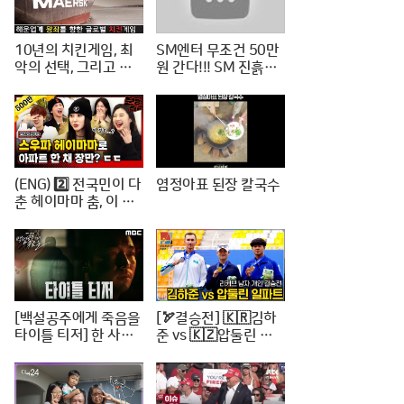
10년의 치킨게임, 최
SM엔터 무조건 50만
악의 선택, 그리고 한
원 간다!!! SM 진흙탕
진해운의 파산
싸움 진짜 위너는?
(ENG) 2️⃣ 전국민이 다
염정아표 된장 칼국수
춘 헤이마마 춤, 이 정
도면 노제 씨 한강뷰
아파트 한 채는 마련하
셨겠지? (순수한 궁금
증) / [문명특급 EP.22
2-2]
[백설공주에게 죽음을
[🏹결승전] 🇰🇷김하
타이틀 티저] 한 사람
준 vs 🇰🇿압둘린 일
의 인생을 송두리째 망
파트 | 리커브 남자개
가뜨린 살인사건, MB
인 [2024 WAA 아시
C 240816 방송
아컵 3차 양궁대회]