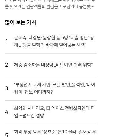
시키는 화려한 볼거리와 다채로운 체험 행사는 무더위
를 잊으려는 관광객들의 발길을 사로잡기에 충분했다.
특히 올해는 축제 기간을 열흘로 대폭 연장하고 행사장
공간을 확장하는 등 방문객 편의를 위한 과감한 변화를
많이 보는 기사
시도해 긍정적인 반응을 얻고 있다.일각에서는 멀쩡한
식재료를 으깨며 즐기는 모습에 우려의 시선을 보내기
윤희숙, 나경원·윤상현 등 4명 '퇴출 명단' 공
도 하지만, 그 내막을 들여다보면 철저한 상생의 논리
1
개... '당을 탄핵의 바다에 밀어넣는 세력'
가 숨어 있다. 축제에 사용되는 토마토는 상품성이 떨
어져 폐기 위기에 처한 비상품과들이다. 화천군은 이를
전량 매입해 축제용으로 활용함으로써 농가에는 새로
운 수익원을 제공하고, 축제가 끝난 뒤에는 으깨진 잔
2
체중 감소하는 대장암...비만이면 "2배 위험"
해물을 모두 수거해 퇴비로 재활용한다. 버려질 농산물
이 축제의 주인공이 되고 다시 땅으로 돌아가는 선순환
구조를 완성한 셈이다.축제의 백미는 단연 '황금반지를
'부정선거 국제 개입' 폭탄 발언..윤석열, '마이
3
찾아라' 프로그램이다. 수만 개의 토마토가 채워진 풀
웨이' 행보 어디까지?
장 속에서 교환용 반지를 찾아내려는 참가자들의 열정
은 매회 장관을 연출한다. 남녀노소 할 것 없이 토마토
최악의 시나리오, 日 에이스 전방십자인대 파
범벅이 된 채 환호하는 모습은 화천토마토축제만의 독
4
열…월드컵 절망
특한 풍경이다. 단순히 반지를 찾는 재미를 넘어, 지역
특산물인 찰토마토의 단단한 육질과 신선함을 온몸으
로 체감할 수 있다는 점에서 브랜드 홍보 효과도 톡톡
허리 부상 딛은 '장효준' 톱10 올라 '존재감 우
히 누리고 있다.기업과 지역 사회가 함께하는 나눔의
5