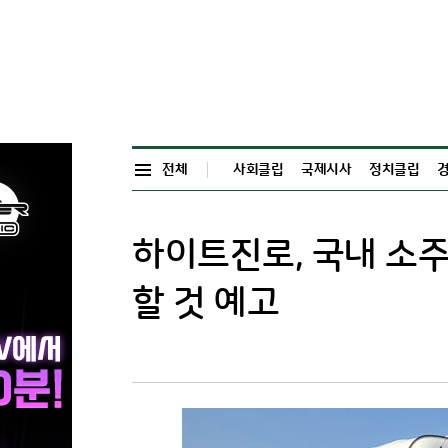
전체
사회클립
국제시사
정치클립
하이트진로, 국내 소주
할 것 예고