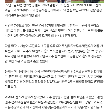
지난 3일 대전 한화생명 볼파크에서 열린 2025 신한 SOL Bank KBO리그 한화
이글스와 NC 다이노스의 정규시즌 경기에서 NC의 캡틴 박민우(32)가 심판 판정
에 격분하는 장면이 연출됐다.
사건은 7-6으로 NC가 앞선 연장 10회말에 발생했다. 한화는 이원석과 루이스 리
베라토의 연속 볼넷으로 무사 1, 2루 찬스를 맞았다. 이어 문현빈이 1루 앞 땅볼을
치면서 2루 주자 이원석이 3루로 진루해 1사 1, 3루가 됐다.
다음 타자 노시환이 류진욱의 초구를 우측 외야로 날리자 2루수 박민우가 이를 처
리했다. 이때 3루 주자 이원석이 홈으로 득점을 시도했고, 박민우는 홈으로 송구하
려다 공을 뒤로 흘렸다. 뒤에 있던 우익수 한석현이 이 공을 잡아 홈으로 송구했지
만, 이원석은 여유 있게 홈을 밟았다.
문제는 이 과정에서 1루 주자 문현빈이 이원석의 홈인 후 2루로 진루한 상황이었
다. 한화 벤치는 비디오 판독을 요청했고, 심판진은 박민우의 포구와 송구 동작을
별개로 판단해 이원석의 득점을 인정했다. 노시환은 2루수 희생플라이로 1타점을
기록했다.
이에 NC 벤치가 강하게 항의했다. 포수 김형준이 손을 들어 타임을 요청했고 황인
권 주심이 이를 받아들였기 때문에 문현빈의 2루 진루는 인플레이 상황이 아니었
다는 주장이었다. 이 과정에서 박민우는 심판진에게 다가가 "무슨 말도 안 되는 소