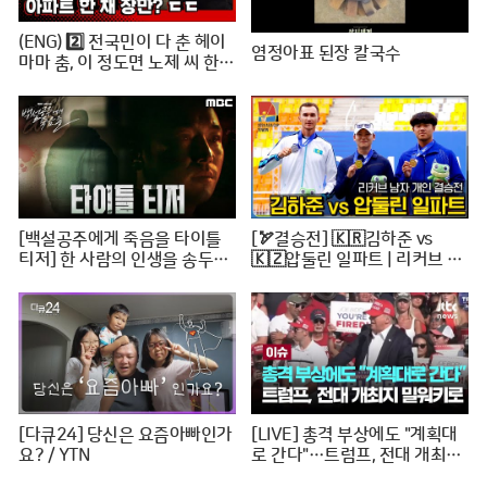
(ENG) 2️⃣ 전국민이 다 춘 헤이
염정아표 된장 칼국수
마마 춤, 이 정도면 노제 씨 한강
뷰 아파트 한 채는 마련하셨겠
지? (순수한 궁금증) / [문명특
급 EP.222-2]
[백설공주에게 죽음을 타이틀
[🏹결승전] 🇰🇷김하준 vs
티저] 한 사람의 인생을 송두리
🇰🇿압둘린 일파트 | 리커브 남
째 망가뜨린 살인사건, MBC 24
자개인 [2024 WAA 아시아컵
0816 방송
3차 양궁대회]
[다큐24] 당신은 요즘아빠인가
[LIVE] 총격 부상에도 "계획대
요? / YTN
로 간다"…트럼프, 전대 개최지
밀워키로 [이슈PLAY] / JTBC