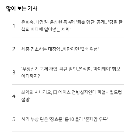
간을 확장하는 등 방문객 편의를 위한 과감한 변화를 시도해 긍정적인 반
응을 얻고 있다.일각에서는 멀쩡한 식재료를 으깨며 즐기는 모습에 우려의
많이 보는 기사
시선을 보내기도 하지만, 그 내막을 들여다보면 철저한 상생의 논리가 숨
어 있다. 축제에 사용되는 토마토는 상품성이 떨어져 폐기 위기에 처한 비
윤희숙, 나경원·윤상현 등 4명 '퇴출 명단' 공개... '당을 탄
1
상품과들이다. 화천군은 이를 전량 매입해 축제용으로 활용함으로써 농가
핵의 바다에 밀어넣는 세력'
에는 새로운 수익원을 제공하고, 축제가 끝난 뒤에는 으깨진 잔해물을 모
두 수거해 퇴비로 재활용한다. 버려질 농산물이 축제의 주인공이 되고 다
시 땅으로 돌아가는 선순환 구조를 완성한 셈이다.축제의 백미는 단연 '황
2
체중 감소하는 대장암...비만이면 "2배 위험"
금반지를 찾아라' 프로그램이다. 수만 개의 토마토가 채워진 풀장 속에서
교환용 반지를 찾아내려는 참가자들의 열정은 매회 장관을 연출한다. 남녀
노소 할 것 없이 토마토 범벅이 된 채 환호하는 모습은 화천토마토축제만
'부정선거 국제 개입' 폭탄 발언..윤석열, '마이웨이' 행보
의 독특한 풍경이다. 단순히 반지를 찾는 재미를 넘어, 지역 특산물인 찰토
3
어디까지?
마토의 단단한 육질과 신선함을 온몸으로 체감할 수 있다는 점에서 브랜드
홍보 효과도 톡톡히 누리고 있다.기업과 지역 사회가 함께하는 나눔의 장
도 마련됐다. 최근 열린 '천인의 식탁' 행사에서는 대형 솥에서 조리된 파스
최악의 시나리오, 日 에이스 전방십자인대 파열…월드컵
4
타를 수많은 참가자가 함께 나누며 축제의 의미를 되새겼다. 이는 지역 축
절망
제가 단순히 즐기는 행사를 넘어 민·관·군이 협력하는 화합의 장임을 상징
적으로 보여주었다. 또한 접경지역의 특색을 살린 밀리터리존과 어린이들
을 위한 워터존 등 6개의 테마 구역은 연령대에 상관없이 모든 방문객이
5
허리 부상 딛은 '장효준' 톱10 올라 '존재감 우뚝'
만족할 수 있는 구성을 갖췄다.마켓전시존에서는 화악산 고랭지의 기운을
받고 자란 고품질 토마토를 시중보다 저렴하게 구매하려는 이들로 북새통
을 이뤘다. 화천 토마토는 일교차가 큰 지역적 특성 덕분에 당도가 높고 저