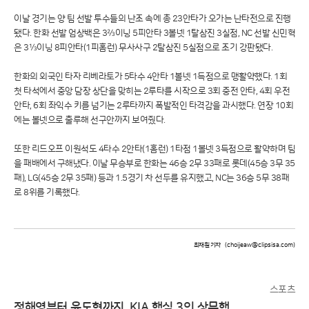
이날 경기는 양 팀 선발 투수들의 난조 속에 총 23안타가 오가는 난타전으로 진행
됐다. 한화 선발 엄상백은 3⅔이닝 5피안타 3볼넷 1탈삼진 3실점, NC 선발 신민혁
은 3⅓이닝 8피안타(1피홈런) 무사사구 2탈삼진 5실점으로 조기 강판됐다.
한화의 외국인 타자 리베라토가 5타수 4안타 1볼넷 1득점으로 맹활약했다. 1회
첫 타석에서 중앙 담장 상단을 맞히는 2루타를 시작으로 3회 중전 안타, 4회 우전
안타, 6회 좌익수 키를 넘기는 2루타까지 폭발적인 타격감을 과시했다. 연장 10회
에는 볼넷으로 출루해 선구안까지 보여줬다.
또한 리드오프 이원석도 4타수 2안타(1홈런) 1타점 1볼넷 3득점으로 활약하며 팀
을 패배에서 구해냈다. 이날 무승부로 한화는 46승 2무 33패로 롯데(45승 3무 35
패), LG(45승 2무 35패) 등과 1.5경기 차 선두를 유지했고, NC는 36승 5무 38패
로 8위를 기록했다.
최재원 기자
(choijeaw@clipsisa.com)
스포츠
정해영부터 윤도현까지, KIA 핵심 3인 상무행