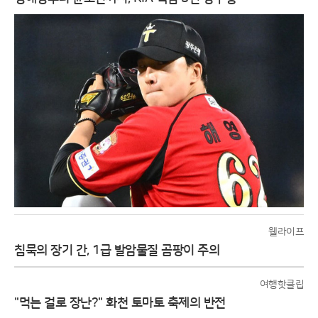
웰라이프
침묵의 장기 간, 1급 발암물질 곰팡이 주의
여행핫클립
"먹는 걸로 장난?" 화천 토마토 축제의 반전