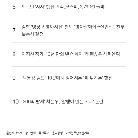
장성이 뛰어나 소비자들 사이에서 신뢰가 두텁다. 축제 현장에서 맛본 즐
6
외국인 ‘사자’ 행진 계속..코스피, 2,790선 돌파
거움이 실제 구매로 이어지면서 지역 경제 활성화에도 실질적인 기여를 하
고 있다. 현장 관계자들은 이번 축제가 단순한 일회성 행사를 넘어 화천의
농업 경쟁력을 높이는 중요한 발판이 되고 있다고 입을 모았다.화천군은
검찰 '냉장고 영아시신' 친모 "영아살해죄→살인죄", 친부
7
남은 축제 기간에도 안전 관리와 위생 점검에 총력을 기울여 방문객들이
불송치 결정
쾌적하게 축제를 즐길 수 있도록 지원할 방침이다. 야간에는 군악대 공연
과 지역 예술인들의 무대가 이어지며 축제의 밤을 더욱 화려하게 수놓을
예정이다. 지역 농민들의 땀방울과 관광객들의 웃음소리가 어우러진 이번
8
이지선 작가-10년 만의 낸 에세이-꽤 괜찮은 해피엔딩
행사는 농촌 축제가 나아가야 할 지속 가능한 방향을 제시하고 있다. 붉은
토마토와 함께하는 화천의 여름 축제는 오는 9일까지 계속되며 그 뜨거운
열기를 이어갈 전망이다.
9
'낙동강 벨트' 10곳에서 벌어지는 '피 튀기는' 혈전
10
'200억 탈세' 차은우, '알맹이 없는 사과' 논란
클립시사소개
광고안내
독자투고
윤리강령
이메일무단수집거부