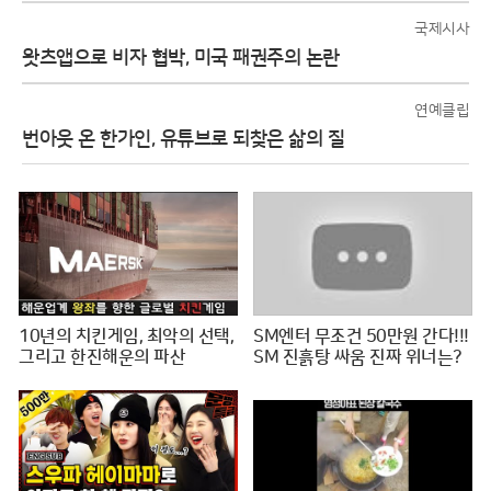
국제시사
왓츠앱으로 비자 협박, 미국 패권주의 논란
연예클립
번아웃 온 한가인, 유튜브로 되찾은 삶의 질
10년의 치킨게임, 최악의 선택,
SM엔터 무조건 50만원 간다!!!
그리고 한진해운의 파산
SM 진흙탕 싸움 진짜 위너는?