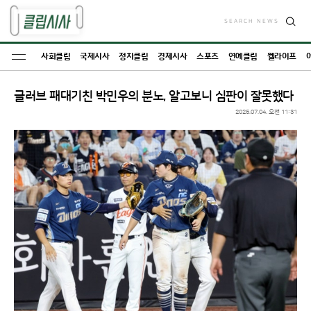
SEARCH NEWS
검
색
사회클립
국제시사
정치클립
경제시사
스포츠
연예클립
웰라이프
글러브 패대기친 박민우의 분노, 알고보니 심판이 잘못했다
2025.07.04. 오전 11:31