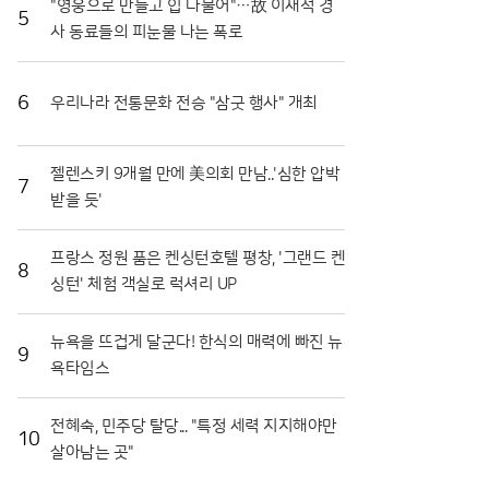
"영웅으로 만들고 입 다물어"…故 이재석 경
형을 선택할 수 있어 가족은 물론 친구나 연인 단위 고
5
사 동료들의 피눈물 나는 폭로
객까지 폭넓게 수용 가능하다. 호텔 밖으로 나가지 않
고도 놀이시설을 즐길 수 있다는 점은 무더운 여름철
이동의 번거로움을 최소화하려는 고객들에게 최적의
6
우리나라 전통문화 전승 "삼굿 행사" 개최
선택지가 되고 있다.놀이기구 대기 시간을 아끼고 싶은
실속파 고객들을 위한 프리미엄 서비스도 마련되었다.
‘매직패스형 패키지’는 객실 1박에 매직패스 프리미엄
젤렌스키 9개월 만에 美의회 만남..'심한 압박
결합권과 원더밴드를 포함해 대기 없이 인기 시설을 이
7
받을 듯'
용할 수 있도록 돕는다. 원더밴드는 원더도어 전용 키
와 객실 키 기능을 동시에 갖춰 투숙 기간 내내 편리하
게 사용할 수 있다. 또한 회전목마 앞 기념사진 촬영권
프랑스 정원 품은 켄싱턴호텔 평창, '그랜드 켄
이 포함된 포토 결합권 패키지도 선택 가능해, 특별한
8
싱턴' 체험 객실로 럭셔리 UP
추억을 남기고자 하는 젊은 층의 호응이 이어지고 있
다.여기에 투숙객만을 위한 전용 혜택인 ‘원더찬스’와
‘원더타임’은 이번 패키지의 가치를 더욱 높여준다. 어
뉴욕을 뜨겁게 달군다! 한식의 매력에 빠진 뉴
9
드벤처 연계 패키지 이용객은 투숙 기간 중 한 차례 재
욕타임스
입장이 가능한 원더찬스 혜택을 누릴 수 있어 휴식과
놀이를 자유롭게 병행할 수 있다. 특히 8월 말까지는
전혜숙, 민주당 탈당... "특정 세력 지지해야만
정식 개장 시간보다 15분 먼저 입장할 수 있는 원더타
10
살아남는 곳"
임 제도를 시행해, 혼잡한 시간을 피해 여유롭게 테마
파크를 즐기고자 하는 고객들의 만족도를 끌어올리고