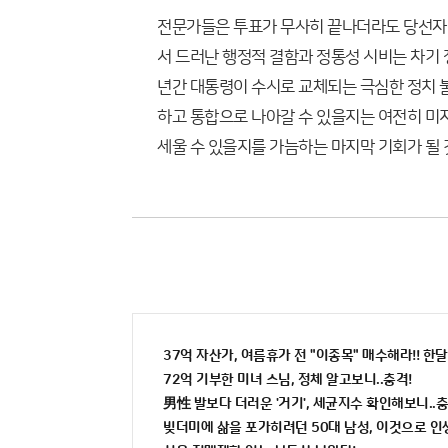
전문가들은 투표가 무사히 끝나더라도 당선자가
서 드러난 행정적 결함과 정통성 시비는 차기 
년간 대통령이 수시로 교체되는 극심한 정치 
하고 통합으로 나아갈 수 있을지는 여전히 미
세울 수 있을지를 가늠하는 마지막 기회가 될 
37억 자산가, 여름휴가 전 "이종목" 매수해라!! 한달
72억 기부한 미녀 스님, 정체 알고보니..충격!
男性 발보다 더러운 '거기', 세균지수 확인해보니..충
빚더미에 삶을 포가히려던 50대 남성, 이것으로 