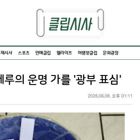
경제시사
스포츠
연예클립
웰라이프
여행핫클립
문화광장
페루의 운명 가를 '광부 표심'
2026.06.08. 오후 01:11