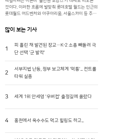
해결하려는 이른바 ‘올인원 호캉스’가 대세로 떠오른
것이다. 이러한 흐름에 발맞춰 롯데호텔 월드는 인근의
롯데월드 어드벤처와 아쿠아리움, 서울스카이 등 주요
관광 시설을 하나로 묶은 실내 액티비티 패키지를 선보
이며 여름 휴가객 유치에 총력을 기울이고 있다. 날씨
많이 보는 기사
의 제약 없이 잠실의 랜드마크를 즐길 수 있다는 점이
방학을 맞은 자녀 동반 가족들에게 큰 매력으로 다가오
피 흘린 채 발견된 장교…K-2 소총 빼돌려 극
고 있다.이번 시즌의 주력 상품인 ‘액티비티 인 월드’ 패
1
단 선택 '군 발칵'
키지는 안락한 객실 1박과 함께 롯데월드 아쿠아리움
및 서울스카이 입장권을 기본으로 구성했다. 특히 장기
투숙을 선호하는 고객들을 위해 2박 이상 이용 시 롯데
서부지법 난동, 정부 보고체계 '먹통'... 컨트롤
월드 어드벤처 종합이용권과 라세느 조식 뷔페 혜택을
2
타워 실종
추가로 제공하는 등 혜택의 폭을 넓혔다. 실제로 해당
패키지의 지난 7월 매출은 전년 동기 대비 35%가량 상
승하며 실내 휴가에 대한 높은 수요를 입증했다. 호텔
3
세계 1위 안세영 '우버컵' 출정길에 올랐다
측은 이러한 인기에 힘입어 해당 상품을 연말까지 상시
운영하며 장기적인 고객 확보에 나설 방침이다.테마파
크 이용의 편의성을 극대화한 특화 서비스도 눈길을 끈
다. 롯데호텔 월드는 호텔 내부에서 어드벤처로 곧장
4
홍천에서 옥수수도 먹고 힐링도 하고...
연결되는 전용 통로인 ‘원더도어’를 운영하며 투숙객들
에게 차별화된 동선을 제공하고 있다. ‘월드 시그니처’
패키지를 이용할 경우 인원수에 맞춰 2인형 또는 3인