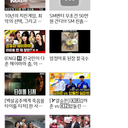
10년의 치킨게임, 최
SM엔터 무조건 50만
악의 선택, 그리고 한
원 간다!!! SM 진흙탕
진해운의 파산
싸움 진짜 위너는?
(ENG) 2️⃣ 전국민이 다
염정아표 된장 칼국수
춘 헤이마마 춤, 이 정
도면 노제 씨 한강뷰
아파트 한 채는 마련하
셨겠지? (순수한 궁금
증) / [문명특급 EP.22
2-2]
[백설공주에게 죽음을
[🏹결승전] 🇰🇷김하
타이틀 티저] 한 사람
준 vs 🇰🇿압둘린 일
의 인생을 송두리째 망
파트 | 리커브 남자개
가뜨린 살인사건, MB
인 [2024 WAA 아시
C 240816 방송
아컵 3차 양궁대회]