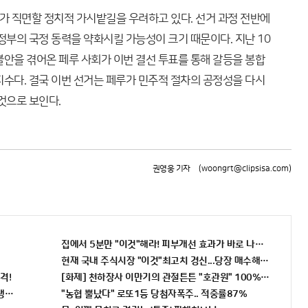
 직면할 정치적 가시밭길을 우려하고 있다. 선거 과정 전반에
정부의 국정 동력을 약화시킬 가능성이 크기 때문이다. 지난 10
불안을 겪어온 페루 사회가 이번 결선 투표를 통해 갈등을 봉합
지수다. 결국 이번 선거는 페루가 민주적 절차의 공정성을 다시
것으로 보인다.
권영웅 기자
(woongrt@clipsisa.com)
집에서 5분만 "이것"해라! 피부개선 효과가 바로 나타난다!!
현재 국내 주식시장 "이것"최고치 경신...당장 매수해라!!
격!
[화제] 천하장사 이만기의 관절튼튼 "호관원" 100%당첨 혜택 난
인생역전
"농협 뿔났다" 로또1등 당첨자폭주.. 적중률87%