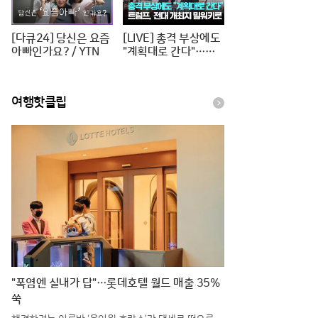
[다큐24] 당신은 요즘
[LIVE] 총격 부상에도
아빠인가요? / YTN
"계획대로 간다"…트
럼프, 전대 개최지 밀
워키로 [이슈PLAY] /
JTBC News
여행핫클립
"폭염엔 실내가 답"…롯데호텔 월드 매출 35%
쑥