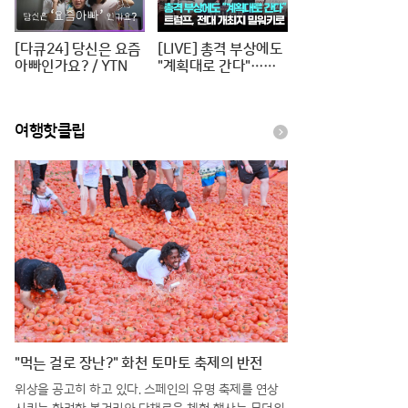
[다큐24] 당신은 요즘
[LIVE] 총격 부상에도
아빠인가요? / YTN
"계획대로 간다"…트
럼프, 전대 개최지 밀
워키로 [이슈PLAY] /
JTBC News
여행핫클립
"먹는 걸로 장난?" 화천 토마토 축제의 반전
위상을 공고히 하고 있다. 스페인의 유명 축제를 연상