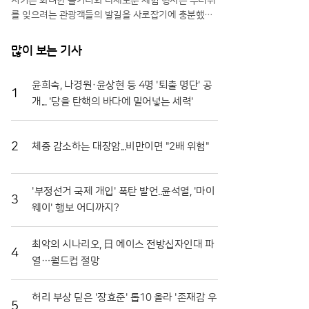
시키는 화려한 볼거리와 다채로운 체험 행사는 무더위
를 잊으려는 관광객들의 발길을 사로잡기에 충분했다.
특히 올해는 축제 기간을 열흘로 대폭 연장하고 행사장
공간을 확장하는 등 방문객 편의를 위한 과감한 변화를
많이 보는 기사
시도해 긍정적인 반응을 얻고 있다.일각에서는 멀쩡한
식재료를 으깨며 즐기는 모습에 우려의 시선을 보내기
윤희숙, 나경원·윤상현 등 4명 '퇴출 명단' 공
도 하지만, 그 내막을 들여다보면 철저한 상생의 논리
1
개... '당을 탄핵의 바다에 밀어넣는 세력'
가 숨어 있다. 축제에 사용되는 토마토는 상품성이 떨
어져 폐기 위기에 처한 비상품과들이다. 화천군은 이를
전량 매입해 축제용으로 활용함으로써 농가에는 새로
운 수익원을 제공하고, 축제가 끝난 뒤에는 으깨진 잔
2
체중 감소하는 대장암...비만이면 "2배 위험"
해물을 모두 수거해 퇴비로 재활용한다. 버려질 농산물
이 축제의 주인공이 되고 다시 땅으로 돌아가는 선순환
구조를 완성한 셈이다.축제의 백미는 단연 '황금반지를
'부정선거 국제 개입' 폭탄 발언..윤석열, '마이
3
찾아라' 프로그램이다. 수만 개의 토마토가 채워진 풀
웨이' 행보 어디까지?
장 속에서 교환용 반지를 찾아내려는 참가자들의 열정
은 매회 장관을 연출한다. 남녀노소 할 것 없이 토마토
최악의 시나리오, 日 에이스 전방십자인대 파
범벅이 된 채 환호하는 모습은 화천토마토축제만의 독
4
열…월드컵 절망
특한 풍경이다. 단순히 반지를 찾는 재미를 넘어, 지역
특산물인 찰토마토의 단단한 육질과 신선함을 온몸으
로 체감할 수 있다는 점에서 브랜드 홍보 효과도 톡톡
허리 부상 딛은 '장효준' 톱10 올라 '존재감 우
히 누리고 있다.기업과 지역 사회가 함께하는 나눔의
5