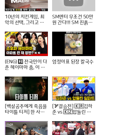
10년의 치킨게임, 최
SM엔터 무조건 50만
악의 선택, 그리고 한
원 간다!!! SM 진흙탕
진해운의 파산
싸움 진짜 위너는?
(ENG) 2️⃣ 전국민이 다
염정아표 된장 칼국수
춘 헤이마마 춤, 이 정
도면 노제 씨 한강뷰
아파트 한 채는 마련하
셨겠지? (순수한 궁금
증) / [문명특급 EP.22
2-2]
[백설공주에게 죽음을
[🏹결승전] 🇰🇷김하
타이틀 티저] 한 사람
준 vs 🇰🇿압둘린 일
의 인생을 송두리째 망
파트 | 리커브 남자개
가뜨린 살인사건, MB
인 [2024 WAA 아시
C 240816 방송
아컵 3차 양궁대회]