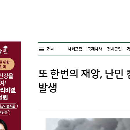
전체
사회클립
국제시사
정치클립
또 한번의 재앙, 난민
발생