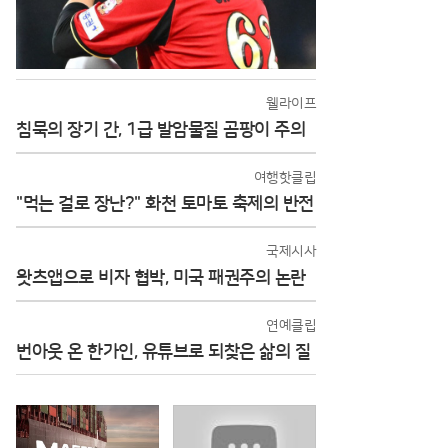
웰라이프
침묵의 장기 간, 1급 발암물질 곰팡이 주의
여행핫클립
"먹는 걸로 장난?" 화천 토마토 축제의 반전
국제시사
왓츠앱으로 비자 협박, 미국 패권주의 논란
연예클립
번아웃 온 한가인, 유튜브로 되찾은 삶의 질