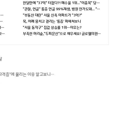
한달만에 "37억" 터졌다?! 매수율 1위..."이종목" 당장사라!
"관절, 연골" 통증 연골 99%재생, 병원 안가도돼... "충격"
니까 꼭 오늘 확인하세요.
"부동산 대란" 서울 신축 아파트가 "3억?"
번호 6자리 공개!? 꼭 확인해라!
목, 어깨 뭉치고 결리는 '통증' 파헤쳐보니
져..헉!
"서울 동작구" 집값 상승률 1위…이유는?
두 유출...관계자 실수로 "비상"!
부족한 머리숱,"두피문신"으로 채우세요! 글로웰의원 의)96837
달
"자격증"에 몰리는 이유 알고보니…
!