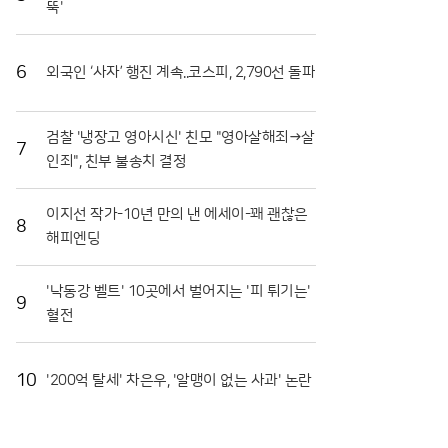
뚝'
장도 마련됐다. 최근 열린 '천인의 식탁' 행사에서는 대
형 솥에서 조리된 파스타를 수많은 참가자가 함께 나누
며 축제의 의미를 되새겼다. 이는 지역 축제가 단순히
6
외국인 ‘사자’ 행진 계속..코스피, 2,790선 돌파
즐기는 행사를 넘어 민·관·군이 협력하는 화합의 장임
을 상징적으로 보여주었다. 또한 접경지역의 특색을 살
린 밀리터리존과 어린이들을 위한 워터존 등 6개의 테
검찰 '냉장고 영아시신' 친모 "영아살해죄→살
마 구역은 연령대에 상관없이 모든 방문객이 만족할 수
7
인죄", 친부 불송치 결정
있는 구성을 갖췄다.마켓전시존에서는 화악산 고랭지
의 기운을 받고 자란 고품질 토마토를 시중보다 저렴하
게 구매하려는 이들로 북새통을 이뤘다. 화천 토마토는
이지선 작가-10년 만의 낸 에세이-꽤 괜찮은
일교차가 큰 지역적 특성 덕분에 당도가 높고 저장성이
8
해피엔딩
뛰어나 소비자들 사이에서 신뢰가 두텁다. 축제 현장에
서 맛본 즐거움이 실제 구매로 이어지면서 지역 경제
활성화에도 실질적인 기여를 하고 있다. 현장 관계자들
'낙동강 벨트' 10곳에서 벌어지는 '피 튀기는'
9
은 이번 축제가 단순한 일회성 행사를 넘어 화천의 농
혈전
업 경쟁력을 높이는 중요한 발판이 되고 있다고 입을
모았다.화천군은 남은 축제 기간에도 안전 관리와 위생
점검에 총력을 기울여 방문객들이 쾌적하게 축제를 즐
10
'200억 탈세' 차은우, '알맹이 없는 사과' 논란
길 수 있도록 지원할 방침이다. 야간에는 군악대 공연
과 지역 예술인들의 무대가 이어지며 축제의 밤을 더욱
화려하게 수놓을 예정이다. 지역 농민들의 땀방울과 관