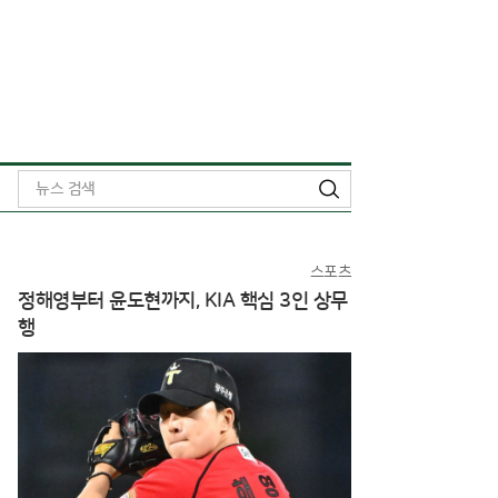
검
색
스포츠
정해영부터 윤도현까지, KIA 핵심 3인 상무
행