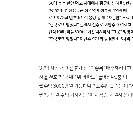
50대 부부 한알 먹고 침대에서 평균횟수 하루5번?
"빚 없애라" 신용등급 상관없이 정부서 1억지원!
로또 972회 번호 6자리 몽땅 공개, "오늘만" 무료
"한국로또 망했다" 관계자 실수로 이번주 971회차 
인삼10배, 마늘300배 '이것'먹자마자 "그곳" 땅땅해
"한국로또 망했다" 이번주 971회 당첨번호 6자리 모
37억 자산가, 여름휴가 전 "이종목" 매수해라!! 한
서울 천호역 “국내 1위 아파트” 들어선다..충격!
월수익 3000만원 가능하다!? 고수입 올리는 이 
월3천만원 수입 가져가는 '이 자격증' 지원자 몰려