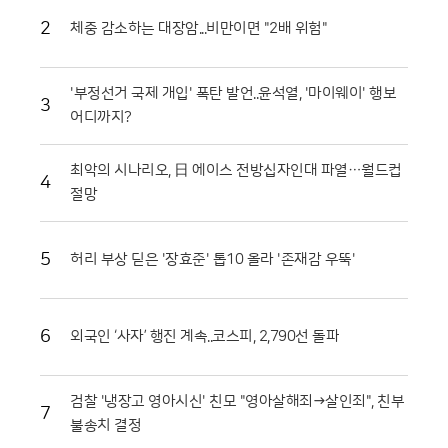
시 땅으로 돌아가는 선순환 구조를 완성한 셈이다.축제의 백미는 단연 '황
2
체중 감소하는 대장암...비만이면 "2배 위험"
금반지를 찾아라' 프로그램이다. 수만 개의 토마토가 채워진 풀장 속에서
교환용 반지를 찾아내려는 참가자들의 열정은 매회 장관을 연출한다. 남녀
노소 할 것 없이 토마토 범벅이 된 채 환호하는 모습은 화천토마토축제만
'부정선거 국제 개입' 폭탄 발언..윤석열, '마이웨이' 행보
의 독특한 풍경이다. 단순히 반지를 찾는 재미를 넘어, 지역 특산물인 찰토
3
어디까지?
마토의 단단한 육질과 신선함을 온몸으로 체감할 수 있다는 점에서 브랜드
홍보 효과도 톡톡히 누리고 있다.기업과 지역 사회가 함께하는 나눔의 장
도 마련됐다. 최근 열린 '천인의 식탁' 행사에서는 대형 솥에서 조리된 파스
최악의 시나리오, 日 에이스 전방십자인대 파열…월드컵
4
타를 수많은 참가자가 함께 나누며 축제의 의미를 되새겼다. 이는 지역 축
절망
제가 단순히 즐기는 행사를 넘어 민·관·군이 협력하는 화합의 장임을 상징
적으로 보여주었다. 또한 접경지역의 특색을 살린 밀리터리존과 어린이들
을 위한 워터존 등 6개의 테마 구역은 연령대에 상관없이 모든 방문객이
5
허리 부상 딛은 '장효준' 톱10 올라 '존재감 우뚝'
만족할 수 있는 구성을 갖췄다.마켓전시존에서는 화악산 고랭지의 기운을
받고 자란 고품질 토마토를 시중보다 저렴하게 구매하려는 이들로 북새통
을 이뤘다. 화천 토마토는 일교차가 큰 지역적 특성 덕분에 당도가 높고 저
장성이 뛰어나 소비자들 사이에서 신뢰가 두텁다. 축제 현장에서 맛본 즐
6
외국인 ‘사자’ 행진 계속..코스피, 2,790선 돌파
거움이 실제 구매로 이어지면서 지역 경제 활성화에도 실질적인 기여를 하
고 있다. 현장 관계자들은 이번 축제가 단순한 일회성 행사를 넘어 화천의
농업 경쟁력을 높이는 중요한 발판이 되고 있다고 입을 모았다.화천군은
검찰 '냉장고 영아시신' 친모 "영아살해죄→살인죄", 친부
7
남은 축제 기간에도 안전 관리와 위생 점검에 총력을 기울여 방문객들이
불송치 결정
쾌적하게 축제를 즐길 수 있도록 지원할 방침이다. 야간에는 군악대 공연