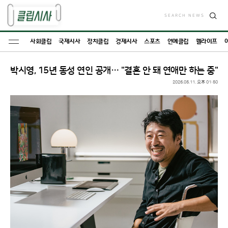
SEARCH NEWS
검
색
사회클립
국제시사
정치클립
경제시사
스포츠
연예클립
웰라이프
박시영, 15년 동성 연인 공개… "결혼 안 돼 연애만 하는 중"
2026.05.11. 오후 01:50