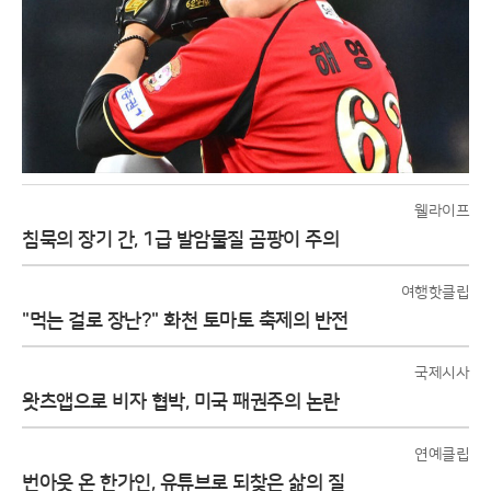
웰라이프
침묵의 장기 간, 1급 발암물질 곰팡이 주의
여행핫클립
"먹는 걸로 장난?" 화천 토마토 축제의 반전
국제시사
왓츠앱으로 비자 협박, 미국 패권주의 논란
연예클립
번아웃 온 한가인, 유튜브로 되찾은 삶의 질