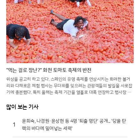
"먹는 걸로 장난?" 화천 토마토 축제의 반전
위상을 공고히 하고 있다. 스페인의 유명 축제를 연상시키는 화려한 볼거
리와 다채로운 체험 행사는 무더위를 잊으려는 관광객들의 발길을 사로잡
기에 충분했다. 특히 올해는 축제 기간을 열흘로 대폭 연장하고 행사장 공
간을 확장하는 등 방문객 편의를 위한 과감한 변화를 시도해 긍정적인 반
응을 얻고 있다.일각에서는 멀쩡한 식재료를 으깨며 즐기는 모습에 우려의
많이 보는 기사
시선을 보내기도 하지만, 그 내막을 들여다보면 철저한 상생의 논리가 숨
어 있다. 축제에 사용되는 토마토는 상품성이 떨어져 폐기 위기에 처한 비
윤희숙, 나경원·윤상현 등 4명 '퇴출 명단' 공개... '당을 탄
1
상품과들이다. 화천군은 이를 전량 매입해 축제용으로 활용함으로써 농가
핵의 바다에 밀어넣는 세력'
에는 새로운 수익원을 제공하고, 축제가 끝난 뒤에는 으깨진 잔해물을 모
두 수거해 퇴비로 재활용한다. 버려질 농산물이 축제의 주인공이 되고 다