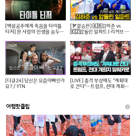
[백설공주에게 죽음을 타이틀
[🏹결승전] 🇰🇷김하준 vs
티저] 한 사람의 인생을 송두리
🇰🇿압둘린 일파트 | 리커브 남
째 망가뜨린 살인사건, MBC 24
자개인 [2024 WAA 아시아컵
0816 방송
3차 양궁대회]
[다큐24] 당신은 요즘아빠인가
[LIVE] 총격 부상에도 "계획대
요? / YTN
로 간다"…트럼프, 전대 개최지
밀워키로 [이슈PLAY] / JTBC
News
여행핫클립