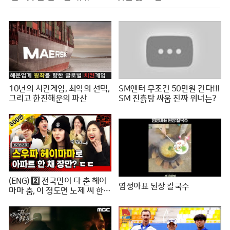
10년의 치킨게임, 최악의 선택,
SM엔터 무조건 50만원 간다!!!
그리고 한진해운의 파산
SM 진흙탕 싸움 진짜 위너는?
(ENG) 2️⃣ 전국민이 다 춘 헤이
염정아표 된장 칼국수
마마 춤, 이 정도면 노제 씨 한강
뷰 아파트 한 채는 마련하셨겠
지? (순수한 궁금증) / [문명특
급 EP.222-2]