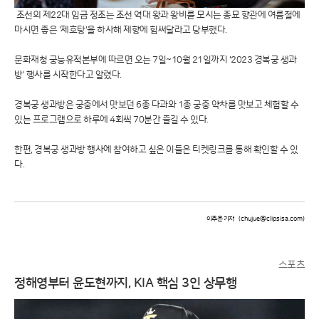
조선의 제22대 임금 정조는 조선 역대 왕과 왕비를 모시는 종묘 향관에 여름철에
마시면 좋은 '제호탕'을 하사해 제향에 힘써달라고 당부했다.
문화재청 궁능유적본부에 따르면 오는 7일~10월 21일까지 '2023 경복궁 생과
방' 행사를 시작한다고 알렸다.
경복궁 생과방은 궁중에서 맛보던 6종 다과와 1종 궁중 약차를 맛보고 체험할 수
있는 프로그램으로 하루에 4회씩 70분간 즐길 수 있다.
한편, 경복궁 생과방 행사에 참여하고 싶은 이들은 티켓링크를 통해 확인할 수 있
다.
이주은 기자
(chujue@clipsisa.com)
스포츠
정해영부터 윤도현까지, KIA 핵심 3인 상무행