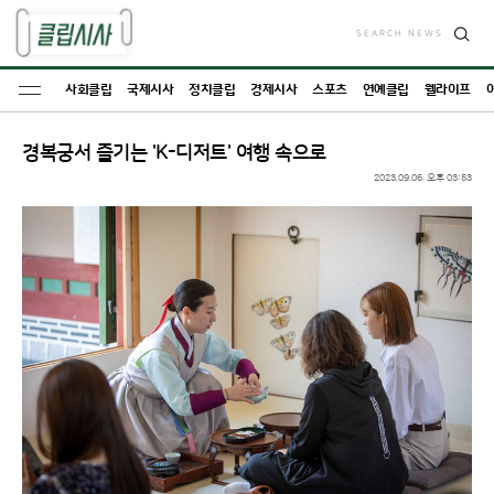
SEARCH NEWS
검
색
사회클립
국제시사
정치클립
경제시사
스포츠
연예클립
웰라이프
경복궁서 즐기는 'K-디저트' 여행 속으로
2023.09.06. 오후 03:53