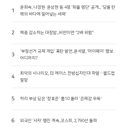
어 있다. 축제에 사용되는 토마토는 상품성이 떨어져 폐기 위기에 처한 비
윤희숙, 나경원·윤상현 등 4명 '퇴출 명단' 공개... '당을 탄
1
상품과들이다. 화천군은 이를 전량 매입해 축제용으로 활용함으로써 농가
핵의 바다에 밀어넣는 세력'
에는 새로운 수익원을 제공하고, 축제가 끝난 뒤에는 으깨진 잔해물을 모
두 수거해 퇴비로 재활용한다. 버려질 농산물이 축제의 주인공이 되고 다
시 땅으로 돌아가는 선순환 구조를 완성한 셈이다.축제의 백미는 단연 '황
2
체중 감소하는 대장암...비만이면 "2배 위험"
금반지를 찾아라' 프로그램이다. 수만 개의 토마토가 채워진 풀장 속에서
교환용 반지를 찾아내려는 참가자들의 열정은 매회 장관을 연출한다. 남녀
노소 할 것 없이 토마토 범벅이 된 채 환호하는 모습은 화천토마토축제만
'부정선거 국제 개입' 폭탄 발언..윤석열, '마이웨이' 행보
의 독특한 풍경이다. 단순히 반지를 찾는 재미를 넘어, 지역 특산물인 찰토
3
어디까지?
마토의 단단한 육질과 신선함을 온몸으로 체감할 수 있다는 점에서 브랜드
홍보 효과도 톡톡히 누리고 있다.기업과 지역 사회가 함께하는 나눔의 장
도 마련됐다. 최근 열린 '천인의 식탁' 행사에서는 대형 솥에서 조리된 파스
최악의 시나리오, 日 에이스 전방십자인대 파열…월드컵
4
타를 수많은 참가자가 함께 나누며 축제의 의미를 되새겼다. 이는 지역 축
절망
제가 단순히 즐기는 행사를 넘어 민·관·군이 협력하는 화합의 장임을 상징
적으로 보여주었다. 또한 접경지역의 특색을 살린 밀리터리존과 어린이들
을 위한 워터존 등 6개의 테마 구역은 연령대에 상관없이 모든 방문객이
5
허리 부상 딛은 '장효준' 톱10 올라 '존재감 우뚝'
만족할 수 있는 구성을 갖췄다.마켓전시존에서는 화악산 고랭지의 기운을
받고 자란 고품질 토마토를 시중보다 저렴하게 구매하려는 이들로 북새통
을 이뤘다. 화천 토마토는 일교차가 큰 지역적 특성 덕분에 당도가 높고 저
장성이 뛰어나 소비자들 사이에서 신뢰가 두텁다. 축제 현장에서 맛본 즐
6
외국인 ‘사자’ 행진 계속..코스피, 2,790선 돌파
거움이 실제 구매로 이어지면서 지역 경제 활성화에도 실질적인 기여를 하