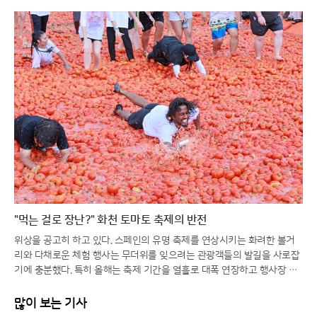
"먹는 걸로 장난?" 화천 토마토 축제의 반전
위상을 공고히 하고 있다. 스페인의 유명 축제를 연상시키는 화려한 볼거
리와 다채로운 체험 행사는 무더위를 잊으려는 관광객들의 발길을 사로잡
기에 충분했다. 특히 올해는 축제 기간을 열흘로 대폭 연장하고 행사장 공
간을 확장하는 등 방문객 편의를 위한 과감한 변화를 시도해 긍정적인 반
응을 얻고 있다.일각에서는 멀쩡한 식재료를 으깨며 즐기는 모습에 우려의
많이 보는 기사
시선을 보내기도 하지만, 그 내막을 들여다보면 철저한 상생의 논리가 숨