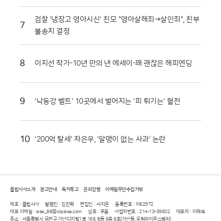
고 있다. 현장 관계자들은 이번 축제가 단순한 일회성 행사를 넘어 화천의
농업 경쟁력을 높이는 중요한 발판이 되고 있다고 입을 모았다.화천군은
검찰 '냉장고 영아시신' 친모 "영아살해죄→살인죄", 친부
7
남은 축제 기간에도 안전 관리와 위생 점검에 총력을 기울여 방문객들이
불송치 결정
쾌적하게 축제를 즐길 수 있도록 지원할 방침이다. 야간에는 군악대 공연
과 지역 예술인들의 무대가 이어지며 축제의 밤을 더욱 화려하게 수놓을
예정이다. 지역 농민들의 땀방울과 관광객들의 웃음소리가 어우러진 이번
8
이지선 작가-10년 만의 낸 에세이-꽤 괜찮은 해피엔딩
행사는 농촌 축제가 나아가야 할 지속 가능한 방향을 제시하고 있다. 붉은
토마토와 함께하는 화천의 여름 축제는 오는 9일까지 계속되며 그 뜨거운
열기를 이어갈 전망이다.
9
'낙동강 벨트' 10곳에서 벌어지는 '피 튀기는' 혈전
10
'200억 탈세' 차은우, '알맹이 없는 사과' 논란
클립시사소개
광고안내
독자투고
윤리강령
이메일무단수집거부
제호 : 클립시사
발행인 : 김진혁
편집인 : 서지은
등록번호 : 아52972
대표 이메일 : sisa_88@clipsisa.com
상호 : 쿠움
사업자번호 : 214-13-39502
대표자 : 이혜숙
주소 : 서울특별시 금천구 가산디지털1로 168, B동 5층 8호(가산동, 우림라이온스밸리)