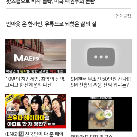
왓츠앱으로 비자 협박, 미국 패권주의 논란
연예클립
번아웃 온 한가인, 유튜브로 되찾은 삶의 질
10년의 치킨게임, 최악의 선택,
SM엔터 무조건 50만원 간다!!!
그리고 한진해운의 파산
SM 진흙탕 싸움 진짜 위너는?
(ENG) 2️⃣ 전국민이 다 춘 헤이