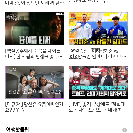
염정아표 된장 칼국수
마마 춤, 이 정도면 노제 씨 한강
뷰 아파트 한 채는 마련하셨겠
지? (순수한 궁금증) / [문명특
급 EP.222-2]
[백설공주에게 죽음을 타이틀
[🏹결승전] 🇰🇷김하준 vs
티저] 한 사람의 인생을 송두리
🇰🇿압둘린 일파트 | 리커브 남
째 망가뜨린 살인사건, MBC 24
자개인 [2024 WAA 아시아컵
0816 방송
3차 양궁대회]
[다큐24] 당신은 요즘아빠인가
[LIVE] 총격 부상에도 "계획대
요? / YTN
로 간다"…트럼프, 전대 개최지
밀워키로 [이슈PLAY] / JTBC
News
여행핫클립