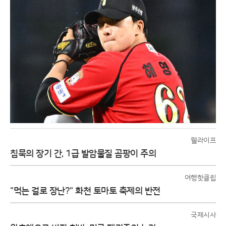
웰라이프
침묵의 장기 간, 1급 발암물질 곰팡이 주의
여행핫클립
"먹는 걸로 장난?" 화천 토마토 축제의 반전
국제시사