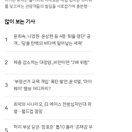
시키는 화려한 볼거리와 다채로운 체험 행사는 무더위
를 잊으려는 관광객들의 발길을 사로잡기에 충분했다.
특히 올해는 축제 기간을 열흘로 대폭 연장하고 행사장
공간을 확장하는 등 방문객 편의를 위한 과감한 변화를
많이 보는 기사
시도해 긍정적인 반응을 얻고 있다.일각에서는 멀쩡한
식재료를 으깨며 즐기는 모습에 우려의 시선을 보내기
윤희숙, 나경원·윤상현 등 4명 '퇴출 명단' 공
도 하지만, 그 내막을 들여다보면 철저한 상생의 논리
1
개... '당을 탄핵의 바다에 밀어넣는 세력'
가 숨어 있다. 축제에 사용되는 토마토는 상품성이 떨
어져 폐기 위기에 처한 비상품과들이다. 화천군은 이를
전량 매입해 축제용으로 활용함으로써 농가에는 새로
운 수익원을 제공하고, 축제가 끝난 뒤에는 으깨진 잔
2
체중 감소하는 대장암...비만이면 "2배 위험"
해물을 모두 수거해 퇴비로 재활용한다. 버려질 농산물
이 축제의 주인공이 되고 다시 땅으로 돌아가는 선순환
구조를 완성한 셈이다.축제의 백미는 단연 '황금반지를
'부정선거 국제 개입' 폭탄 발언..윤석열, '마이
3
찾아라' 프로그램이다. 수만 개의 토마토가 채워진 풀
웨이' 행보 어디까지?
장 속에서 교환용 반지를 찾아내려는 참가자들의 열정
은 매회 장관을 연출한다. 남녀노소 할 것 없이 토마토
최악의 시나리오, 日 에이스 전방십자인대 파
범벅이 된 채 환호하는 모습은 화천토마토축제만의 독
4
열…월드컵 절망
특한 풍경이다. 단순히 반지를 찾는 재미를 넘어, 지역
특산물인 찰토마토의 단단한 육질과 신선함을 온몸으
로 체감할 수 있다는 점에서 브랜드 홍보 효과도 톡톡
허리 부상 딛은 '장효준' 톱10 올라 '존재감 우
히 누리고 있다.기업과 지역 사회가 함께하는 나눔의
5