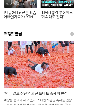
[다큐24] 당신은 요즘
[LIVE] 총격 부상에도
아빠인가요? / YTN
"계획대로 간다"…트
럼프, 전대 개최지 밀
워키로 [이슈PLAY] /
JTBC News
여행핫클립
받고 있어..
"먹는 걸로 장난?" 화천 토마토 축제의 반전
위상을 공고히 하고 있다. 스페인의 유명 축제를 연상