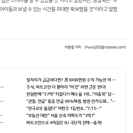
 많은 드라마를 할 수 있었을 것"이라고 말했지만, 송일국은 "우
아이들과 보낼 수 있는 시간을 최대한 확보했을 것"이라고 말했
이현정 기자
(hyunj202@clipsisa.com)
일자리가 급급하다면? 月3000만원 수익 가능한 이 "자격증" 주목
니까 꼭 오늘 확인하세요.
주식, 비트코인 다 팔아라 "이것" 하면 큰돈 번다!
한달만에 "37억" 터졌다?! 매수율 1위..."이종목" 당장사라!
면 비추면 번호 보인다!?"
"관절, 연골" 통증 연골 99%재생, 병원 안가도돼... "충격"
"한국로또 뚫렸다" 이번주 1등번호.."7,15…"
전" 선착순 100% 무료 경품지원!!
"부동산 대란" 서울 신축 아파트가 "3억?"
"자격증"에 몰리는 이유 알고보니…
비트코인으로 4억잃은 BJ 극단적 선택…충격!