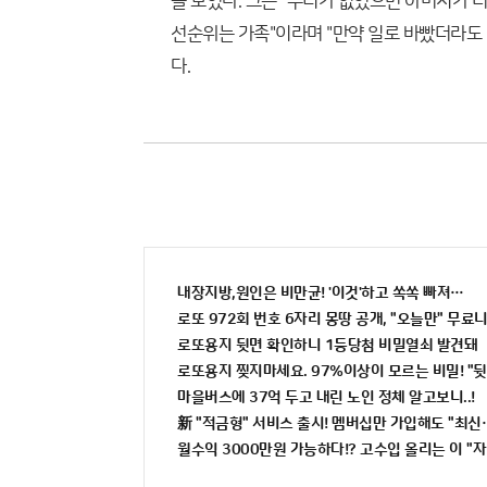
을 보였다. 그는 "우리가 없었으면 아버지가 더
선순위는 가족"이라며 "만약 일로 바빴더라도 
다.
내장지방,원인은 비만균! '이것'하고 쏙쏙 빠져…
로또 972회 번호 6자리 몽땅 공개, "오늘만" 무료
로또용지 뒷면 확인하니 1등당첨 비밀열쇠 발견돼
로또용지 찢지마세요. 97%이상이 모르는 비밀! "뒷
마을버스에 37억 두고 내린 노인 정체 알고보니..!
新 "적금형" 서비스 출시! 멤버십만 가입해도 "최신가
월수익 3000만원 가능하다!? 고수입 올리는 이 