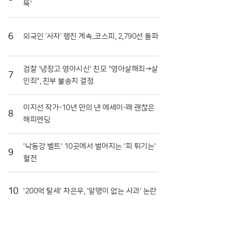
뚝'
장도 마련됐다. 최근 열린 '천인의 식탁' 행사에서는 대
형 솥에서 조리된 파스타를 수많은 참가자가 함께 나누
며 축제의 의미를 되새겼다. 이는 지역 축제가 단순히
6
외국인 ‘사자’ 행진 계속..코스피, 2,790선 돌파
즐기는 행사를 넘어 민·관·군이 협력하는 화합의 장임
을 상징적으로 보여주었다. 또한 접경지역의 특색을 살
린 밀리터리존과 어린이들을 위한 워터존 등 6개의 테
검찰 '냉장고 영아시신' 친모 "영아살해죄→살
마 구역은 연령대에 상관없이 모든 방문객이 만족할 수
7
인죄", 친부 불송치 결정
있는 구성을 갖췄다.마켓전시존에서는 화악산 고랭지
의 기운을 받고 자란 고품질 토마토를 시중보다 저렴하
게 구매하려는 이들로 북새통을 이뤘다. 화천 토마토는
이지선 작가-10년 만의 낸 에세이-꽤 괜찮은
일교차가 큰 지역적 특성 덕분에 당도가 높고 저장성이
8
해피엔딩
뛰어나 소비자들 사이에서 신뢰가 두텁다. 축제 현장에
서 맛본 즐거움이 실제 구매로 이어지면서 지역 경제
활성화에도 실질적인 기여를 하고 있다. 현장 관계자들
'낙동강 벨트' 10곳에서 벌어지는 '피 튀기는'
9
은 이번 축제가 단순한 일회성 행사를 넘어 화천의 농
혈전
업 경쟁력을 높이는 중요한 발판이 되고 있다고 입을
모았다.화천군은 남은 축제 기간에도 안전 관리와 위생
점검에 총력을 기울여 방문객들이 쾌적하게 축제를 즐
10
'200억 탈세' 차은우, '알맹이 없는 사과' 논란
길 수 있도록 지원할 방침이다. 야간에는 군악대 공연
과 지역 예술인들의 무대가 이어지며 축제의 밤을 더욱
화려하게 수놓을 예정이다. 지역 농민들의 땀방울과 관