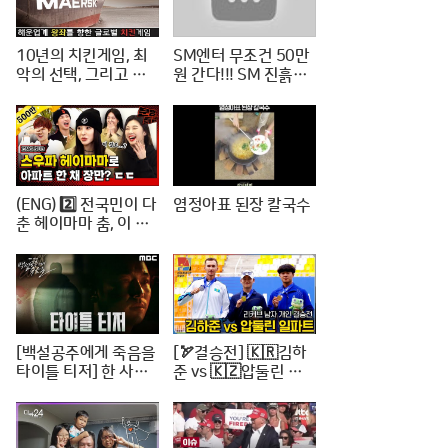
10년의 치킨게임, 최
SM엔터 무조건 50만
악의 선택, 그리고 한
원 간다!!! SM 진흙탕
진해운의 파산
싸움 진짜 위너는?
(ENG) 2️⃣ 전국민이 다
염정아표 된장 칼국수
춘 헤이마마 춤, 이 정
도면 노제 씨 한강뷰
아파트 한 채는 마련하
셨겠지? (순수한 궁금
증) / [문명특급 EP.22
2-2]
[백설공주에게 죽음을
[🏹결승전] 🇰🇷김하
타이틀 티저] 한 사람
준 vs 🇰🇿압둘린 일
의 인생을 송두리째 망
파트 | 리커브 남자개
가뜨린 살인사건, MB
인 [2024 WAA 아시
C 240816 방송
아컵 3차 양궁대회]