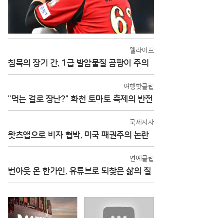
웰라이프
침묵의 장기 간, 1급 발암물질 곰팡이 주의
여행핫클립
"먹는 걸로 장난?" 화천 토마토 축제의 반전
국제시사
왓츠앱으로 비자 협박, 미국 패권주의 논란
연예클립
번아웃 온 한가인, 유튜브로 되찾은 삶의 질