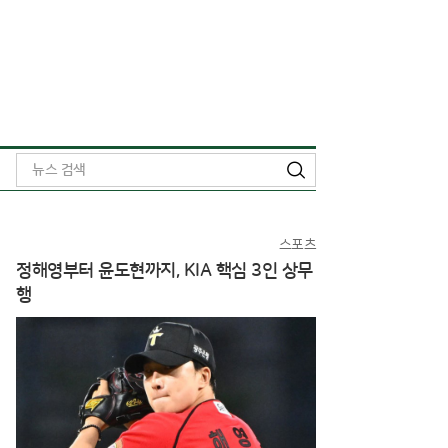
검
색
스포츠
정해영부터 윤도현까지, KIA 핵심 3인 상무
행