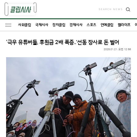
SEARCH NEWS
검
색
사회클립
국제시사
정치클립
경제시사
스포츠
연예클립
웰라이프
‘극우 유튜버들, 후원금 2배 폭증..'선동 장사로 돈 벌어
2025.01.21. 오전 12:56