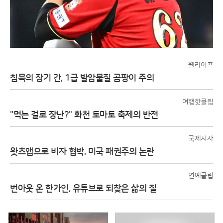
웰라이프
침묵의 장기 간, 1급 발암물질 곰팡이 주의
여행핫클립
"먹는 걸로 장난?" 화천 토마토 축제의 반전
국제시사
왓츠앱으로 비자 협박, 미국 패권주의 논란
연예클립
번아웃 온 한가인, 유튜브로 되찾은 삶의 질