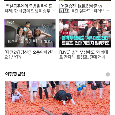
[백설공주에게 죽음을 타이틀
[🏹결승전] 🇰🇷김하준 vs
티저] 한 사람의 인생을 송두리
🇰🇿압둘린 일파트 | 리커브 남
째 망가뜨린 살인사건, MBC 24
자개인 [2024 WAA 아시아컵
0816 방송
3차 양궁대회]
[다큐24] 당신은 요즘아빠인가
[LIVE] 총격 부상에도 "계획대
요? / YTN
로 간다"…트럼프, 전대 개최지
밀워키로 [이슈PLAY] / JTBC
News
여행핫클립