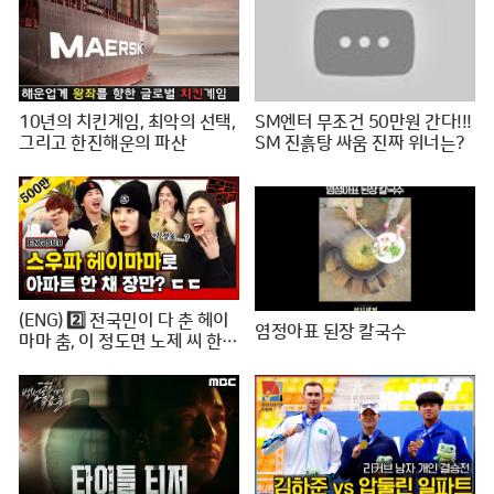
10년의 치킨게임, 최악의 선택,
SM엔터 무조건 50만원 간다!!!
그리고 한진해운의 파산
SM 진흙탕 싸움 진짜 위너는?
(ENG) 2️⃣ 전국민이 다 춘 헤이
염정아표 된장 칼국수
마마 춤, 이 정도면 노제 씨 한강
뷰 아파트 한 채는 마련하셨겠
지? (순수한 궁금증) / [문명특
급 EP.222-2]