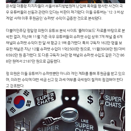
윤석열 대통령 지지자들이 서울서부지방법원에 난입해 폭력을 행사한 사건이 극
우 유튜버들의 선동과 관련이 있다는 비판이 제기됐다. 이들 유튜버는 ‘12·3 비상
계엄’ 사태 이후 후원금인 ‘슈퍼챗’ 수익이 급증한 것으로 분석됐다.
더불어민주당 정일영 의원이 유튜브 분석 사이트 ‘플레이보드’ 자료를 바탕으로 분
석한 결과, 지난해 11월 기준 극우 유튜버들의 슈퍼챗 수입 상위 7개 채널 중 6개
채널의 슈퍼챗 수익이 한 달 새 평균 2.1배 증가했다. 특히 구독자 162만 명을 보
유한 채널은 지난 12월 슈퍼챗 수입이 1억2500만 원으로, 11월(5908만 원) 대비
6592만 원 증가했다. 또 다른 구독자 34만 명 채널의 슈퍼챗 수입도 같은 기간 86
8만 원에서 2187만 원으로 급등했다.
정 의원은 이들 유튜버가 슈퍼챗뿐만 아니라 개인 계좌를 통해 후원금을 받고 있으
며, 이러한 수익에 대한 세금 신고 및 과세 여부를 국세청이 철저히 점검해야 한다
고 강조했다.