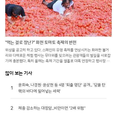
"먹는 걸로 장난?" 화천 토마토 축제의 반전
위상을 공고히 하고 있다. 스페인의 유명 축제를 연상시키는 화려한 볼거
리와 다채로운 체험 행사는 무더위를 잊으려는 관광객들의 발길을 사로잡
기에 충분했다. 특히 올해는 축제 기간을 열흘로 대폭 연장하고 행사장 공
간을 확장하는 등 방문객 편의를 위한 과감한 변화를 시도해 긍정적인 반
응을 얻고 있다.일각에서는 멀쩡한 식재료를 으깨며 즐기는 모습에 우려의
많이 보는 기사
시선을 보내기도 하지만, 그 내막을 들여다보면 철저한 상생의 논리가 숨
어 있다. 축제에 사용되는 토마토는 상품성이 떨어져 폐기 위기에 처한 비
윤희숙, 나경원·윤상현 등 4명 '퇴출 명단' 공개... '당을 탄
1
상품과들이다. 화천군은 이를 전량 매입해 축제용으로 활용함으로써 농가
핵의 바다에 밀어넣는 세력'
에는 새로운 수익원을 제공하고, 축제가 끝난 뒤에는 으깨진 잔해물을 모
두 수거해 퇴비로 재활용한다. 버려질 농산물이 축제의 주인공이 되고 다
시 땅으로 돌아가는 선순환 구조를 완성한 셈이다.축제의 백미는 단연 '황
2
체중 감소하는 대장암...비만이면 "2배 위험"
금반지를 찾아라' 프로그램이다. 수만 개의 토마토가 채워진 풀장 속에서
교환용 반지를 찾아내려는 참가자들의 열정은 매회 장관을 연출한다. 남녀