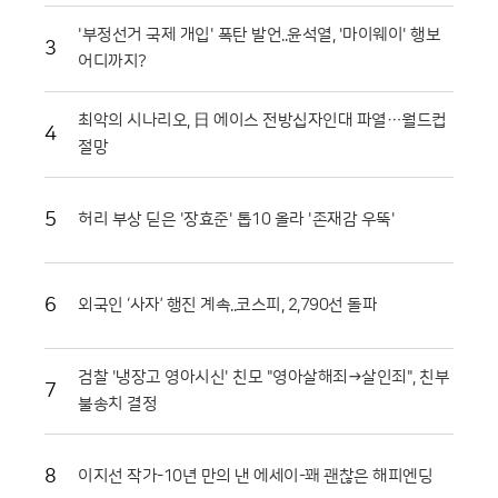
노소 할 것 없이 토마토 범벅이 된 채 환호하는 모습은 화천토마토축제만
'부정선거 국제 개입' 폭탄 발언..윤석열, '마이웨이' 행보
의 독특한 풍경이다. 단순히 반지를 찾는 재미를 넘어, 지역 특산물인 찰토
3
어디까지?
마토의 단단한 육질과 신선함을 온몸으로 체감할 수 있다는 점에서 브랜드
홍보 효과도 톡톡히 누리고 있다.기업과 지역 사회가 함께하는 나눔의 장
도 마련됐다. 최근 열린 '천인의 식탁' 행사에서는 대형 솥에서 조리된 파스
최악의 시나리오, 日 에이스 전방십자인대 파열…월드컵
4
타를 수많은 참가자가 함께 나누며 축제의 의미를 되새겼다. 이는 지역 축
절망
제가 단순히 즐기는 행사를 넘어 민·관·군이 협력하는 화합의 장임을 상징
적으로 보여주었다. 또한 접경지역의 특색을 살린 밀리터리존과 어린이들
을 위한 워터존 등 6개의 테마 구역은 연령대에 상관없이 모든 방문객이
5
허리 부상 딛은 '장효준' 톱10 올라 '존재감 우뚝'
만족할 수 있는 구성을 갖췄다.마켓전시존에서는 화악산 고랭지의 기운을
받고 자란 고품질 토마토를 시중보다 저렴하게 구매하려는 이들로 북새통
을 이뤘다. 화천 토마토는 일교차가 큰 지역적 특성 덕분에 당도가 높고 저
장성이 뛰어나 소비자들 사이에서 신뢰가 두텁다. 축제 현장에서 맛본 즐
6
외국인 ‘사자’ 행진 계속..코스피, 2,790선 돌파
거움이 실제 구매로 이어지면서 지역 경제 활성화에도 실질적인 기여를 하
고 있다. 현장 관계자들은 이번 축제가 단순한 일회성 행사를 넘어 화천의
농업 경쟁력을 높이는 중요한 발판이 되고 있다고 입을 모았다.화천군은
검찰 '냉장고 영아시신' 친모 "영아살해죄→살인죄", 친부
7
남은 축제 기간에도 안전 관리와 위생 점검에 총력을 기울여 방문객들이
불송치 결정
쾌적하게 축제를 즐길 수 있도록 지원할 방침이다. 야간에는 군악대 공연
과 지역 예술인들의 무대가 이어지며 축제의 밤을 더욱 화려하게 수놓을
예정이다. 지역 농민들의 땀방울과 관광객들의 웃음소리가 어우러진 이번
8
이지선 작가-10년 만의 낸 에세이-꽤 괜찮은 해피엔딩
행사는 농촌 축제가 나아가야 할 지속 가능한 방향을 제시하고 있다. 붉은