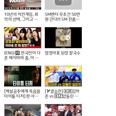
10년의 치킨게임, 최
SM엔터 무조건 50만
악의 선택, 그리고 한
원 간다!!! SM 진흙탕
진해운의 파산
싸움 진짜 위너는?
(ENG) 2️⃣ 전국민이 다
염정아표 된장 칼국수
춘 헤이마마 춤, 이 정
도면 노제 씨 한강뷰
아파트 한 채는 마련하
셨겠지? (순수한 궁금
증) / [문명특급 EP.22
2-2]
[백설공주에게 죽음을
[🏹결승전] 🇰🇷김하
타이틀 티저] 한 사람
준 vs 🇰🇿압둘린 일
의 인생을 송두리째 망
파트 | 리커브 남자개
가뜨린 살인사건, MB
인 [2024 WAA 아시
C 240816 방송
아컵 3차 양궁대회]