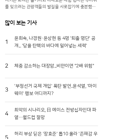
시키는 화려한 볼거리와 다채로운 체험 행사는 무더위
를 잊으려는 관광객들의 발길을 사로잡기에 충분했다.
특히 올해는 축제 기간을 열흘로 대폭 연장하고 행사장
공간을 확장하는 등 방문객 편의를 위한 과감한 변화를
많이 보는 기사
시도해 긍정적인 반응을 얻고 있다.일각에서는 멀쩡한
식재료를 으깨며 즐기는 모습에 우려의 시선을 보내기
윤희숙, 나경원·윤상현 등 4명 '퇴출 명단' 공
도 하지만, 그 내막을 들여다보면 철저한 상생의 논리
1
개... '당을 탄핵의 바다에 밀어넣는 세력'
가 숨어 있다. 축제에 사용되는 토마토는 상품성이 떨
어져 폐기 위기에 처한 비상품과들이다. 화천군은 이를
전량 매입해 축제용으로 활용함으로써 농가에는 새로
운 수익원을 제공하고, 축제가 끝난 뒤에는 으깨진 잔
2
체중 감소하는 대장암...비만이면 "2배 위험"
해물을 모두 수거해 퇴비로 재활용한다. 버려질 농산물
이 축제의 주인공이 되고 다시 땅으로 돌아가는 선순환
구조를 완성한 셈이다.축제의 백미는 단연 '황금반지를
'부정선거 국제 개입' 폭탄 발언..윤석열, '마이
3
찾아라' 프로그램이다. 수만 개의 토마토가 채워진 풀
웨이' 행보 어디까지?
장 속에서 교환용 반지를 찾아내려는 참가자들의 열정
은 매회 장관을 연출한다. 남녀노소 할 것 없이 토마토
최악의 시나리오, 日 에이스 전방십자인대 파
범벅이 된 채 환호하는 모습은 화천토마토축제만의 독
4
열…월드컵 절망
특한 풍경이다. 단순히 반지를 찾는 재미를 넘어, 지역
특산물인 찰토마토의 단단한 육질과 신선함을 온몸으
로 체감할 수 있다는 점에서 브랜드 홍보 효과도 톡톡
허리 부상 딛은 '장효준' 톱10 올라 '존재감 우
히 누리고 있다.기업과 지역 사회가 함께하는 나눔의
5