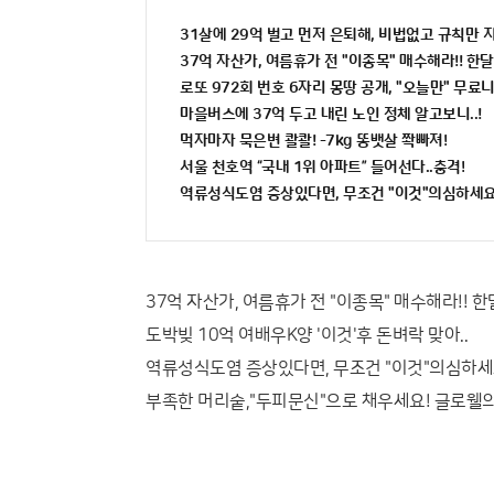
31살에 29억 벌고 먼저 은퇴해, 비법없고 규칙만 
37억 자산가, 여름휴가 전 "이종목" 매수해라!! 한달
로또 972회 번호 6자리 몽땅 공개, "오늘만" 무료
마을버스에 37억 두고 내린 노인 정체 알고보니..!
먹자마자 묵은변 콸콸! -7kg 똥뱃살 쫙빠져!
서울 천호역 “국내 1위 아파트” 들어선다..충격!
역류성식도염 증상있다면, 무조건 "이것"의심하세요
37억 자산가, 여름휴가 전 "이종목" 매수해라!! 한
도박빚 10억 여배우K양 '이것'후 돈벼락 맞아..
역류성식도염 증상있다면, 무조건 "이것"의심하세
부족한 머리숱,"두피문신"으로 채우세요! 글로웰의원