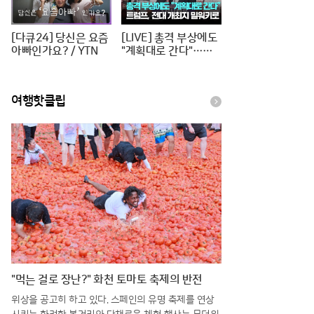
[다큐24] 당신은 요즘
[LIVE] 총격 부상에도
아빠인가요? / YTN
"계획대로 간다"…트
럼프, 전대 개최지 밀
워키로 [이슈PLAY] /
JTBC News
여행핫클립
"먹는 걸로 장난?" 화천 토마토 축제의 반전
위상을 공고히 하고 있다. 스페인의 유명 축제를 연상