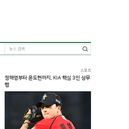
검
색
스포츠
정해영부터 윤도현까지, KIA 핵심 3인 상무
행