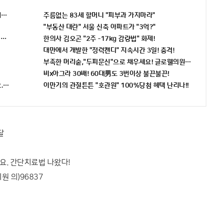
지켰다!
주름없는 83세 할머니 "피부과 가지마라"
"부동산 대란" 서울 신축 아파트가 "3억?"
니까 꼭 오늘 확인하세요.
한의사 김오곤 "2주 -17kg 감량법" 화제!
대만에서 개발한 "정력캔디" 지속시간 3일! 충격!
부족한 머리숱,"두피문신"으로 채우세요! 글로웰의원 의)96837
비x아그라 30배! 60대男도 3번이상 불끈불끈!
. 간단치료법 나왔다!
이만기의 관절튼튼 "호관원" 100%당첨 혜택 난리나!!
달
요. 간단치료법 나왔다!
 의)96837