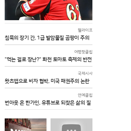
웰라이프
침묵의 장기 간, 1급 발암물질 곰팡이 주의
여행핫클립
"먹는 걸로 장난?" 화천 토마토 축제의 반전
국제시사
왓츠앱으로 비자 협박, 미국 패권주의 논란
연예클립
번아웃 온 한가인, 유튜브로 되찾은 삶의 질