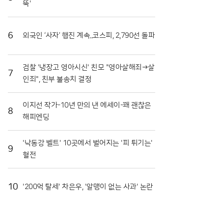
뚝'
장도 마련됐다. 최근 열린 '천인의 식탁' 행사에서는 대
형 솥에서 조리된 파스타를 수많은 참가자가 함께 나누
며 축제의 의미를 되새겼다. 이는 지역 축제가 단순히
6
외국인 ‘사자’ 행진 계속..코스피, 2,790선 돌파
즐기는 행사를 넘어 민·관·군이 협력하는 화합의 장임
을 상징적으로 보여주었다. 또한 접경지역의 특색을 살
린 밀리터리존과 어린이들을 위한 워터존 등 6개의 테
검찰 '냉장고 영아시신' 친모 "영아살해죄→살
마 구역은 연령대에 상관없이 모든 방문객이 만족할 수
7
인죄", 친부 불송치 결정
있는 구성을 갖췄다.마켓전시존에서는 화악산 고랭지
의 기운을 받고 자란 고품질 토마토를 시중보다 저렴하
게 구매하려는 이들로 북새통을 이뤘다. 화천 토마토는
이지선 작가-10년 만의 낸 에세이-꽤 괜찮은
일교차가 큰 지역적 특성 덕분에 당도가 높고 저장성이
8
해피엔딩
뛰어나 소비자들 사이에서 신뢰가 두텁다. 축제 현장에
서 맛본 즐거움이 실제 구매로 이어지면서 지역 경제
활성화에도 실질적인 기여를 하고 있다. 현장 관계자들
'낙동강 벨트' 10곳에서 벌어지는 '피 튀기는'
9
은 이번 축제가 단순한 일회성 행사를 넘어 화천의 농
혈전
업 경쟁력을 높이는 중요한 발판이 되고 있다고 입을
모았다.화천군은 남은 축제 기간에도 안전 관리와 위생
점검에 총력을 기울여 방문객들이 쾌적하게 축제를 즐
10
'200억 탈세' 차은우, '알맹이 없는 사과' 논란
길 수 있도록 지원할 방침이다. 야간에는 군악대 공연
과 지역 예술인들의 무대가 이어지며 축제의 밤을 더욱
화려하게 수놓을 예정이다. 지역 농민들의 땀방울과 관