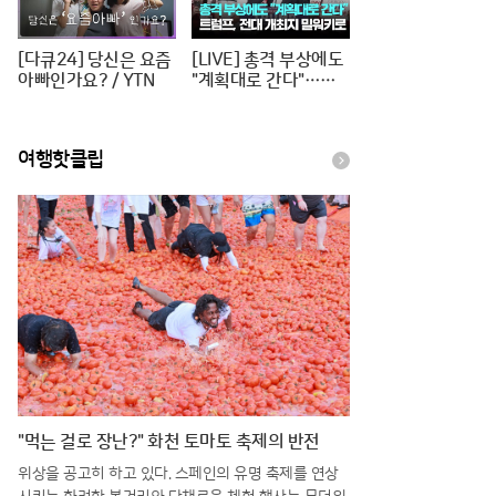
[다큐24] 당신은 요즘
[LIVE] 총격 부상에도
아빠인가요? / YTN
"계획대로 간다"…트
럼프, 전대 개최지 밀
워키로 [이슈PLAY] /
JTBC News
여행핫클립
"먹는 걸로 장난?" 화천 토마토 축제의 반전
위상을 공고히 하고 있다. 스페인의 유명 축제를 연상