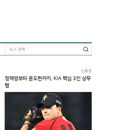
검
색
스포츠
정해영부터 윤도현까지, KIA 핵심 3인 상무
행