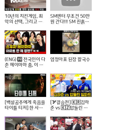
10년의 치킨게임, 최
SM엔터 무조건 50만
악의 선택, 그리고 한
원 간다!!! SM 진흙탕
진해운의 파산
싸움 진짜 위너는?
(ENG) 2️⃣ 전국민이 다
염정아표 된장 칼국수
춘 헤이마마 춤, 이 정
도면 노제 씨 한강뷰
아파트 한 채는 마련하
셨겠지? (순수한 궁금
증) / [문명특급 EP.22
2-2]
[백설공주에게 죽음을
[🏹결승전] 🇰🇷김하
타이틀 티저] 한 사람
준 vs 🇰🇿압둘린 일
의 인생을 송두리째 망
파트 | 리커브 남자개
가뜨린 살인사건, MB
인 [2024 WAA 아시
C 240816 방송
아컵 3차 양궁대회]