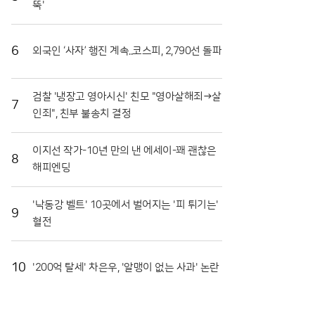
뚝'
장도 마련됐다. 최근 열린 '천인의 식탁' 행사에서는 대
형 솥에서 조리된 파스타를 수많은 참가자가 함께 나누
며 축제의 의미를 되새겼다. 이는 지역 축제가 단순히
6
외국인 ‘사자’ 행진 계속..코스피, 2,790선 돌파
즐기는 행사를 넘어 민·관·군이 협력하는 화합의 장임
을 상징적으로 보여주었다. 또한 접경지역의 특색을 살
린 밀리터리존과 어린이들을 위한 워터존 등 6개의 테
검찰 '냉장고 영아시신' 친모 "영아살해죄→살
마 구역은 연령대에 상관없이 모든 방문객이 만족할 수
7
인죄", 친부 불송치 결정
있는 구성을 갖췄다.마켓전시존에서는 화악산 고랭지
의 기운을 받고 자란 고품질 토마토를 시중보다 저렴하
게 구매하려는 이들로 북새통을 이뤘다. 화천 토마토는
이지선 작가-10년 만의 낸 에세이-꽤 괜찮은
일교차가 큰 지역적 특성 덕분에 당도가 높고 저장성이
8
해피엔딩
리나!!
뛰어나 소비자들 사이에서 신뢰가 두텁다. 축제 현장에
서 맛본 즐거움이 실제 구매로 이어지면서 지역 경제
활성화에도 실질적인 기여를 하고 있다. 현장 관계자들
'낙동강 벨트' 10곳에서 벌어지는 '피 튀기는'
9
은 이번 축제가 단순한 일회성 행사를 넘어 화천의 농
혈전
업 경쟁력을 높이는 중요한 발판이 되고 있다고 입을
모았다.화천군은 남은 축제 기간에도 안전 관리와 위생
점검에 총력을 기울여 방문객들이 쾌적하게 축제를 즐
10
'200억 탈세' 차은우, '알맹이 없는 사과' 논란
길 수 있도록 지원할 방침이다. 야간에는 군악대 공연
과 지역 예술인들의 무대가 이어지며 축제의 밤을 더욱
화려하게 수놓을 예정이다. 지역 농민들의 땀방울과 관