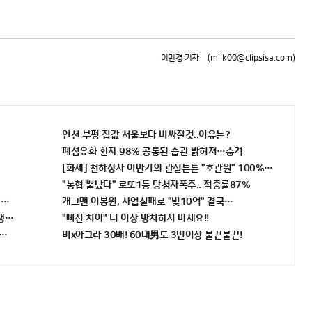
이민경 기자
(milk00@clipsisa.com)
인천 부평 집값 서울보다 비싸질것..이유는?
폐섬유화 환자 98% 공통된 습관 밝혀져…충격
[화제] 천하장사 이만기의 관절튼튼 "호관원" 100%당첨 혜택 난
"농협 뿔났다" 로또1등 당첨자폭주.. 적중률87%
 증가...충격!!
개그맨 이봉원, 사업실패로 "빛10억" 결국…
인생역전
"빠진 치아" 더 이상 방치하지 마세요!!
번호 6자리 공개!? 꼭 확인해라!
비x아그라 30배! 60대男도 3번이상 불끈불끈!