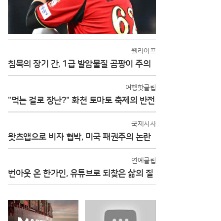
웰라이프
침묵의 장기 간, 1급 발암물질 곰팡이 주의
여행핫클립
"먹는 걸로 장난?" 화천 토마토 축제의 반전
국제시사
왓츠앱으로 비자 협박, 미국 패권주의 논란
연예클립
번아웃 온 한가인, 유튜브로 되찾은 삶의 질