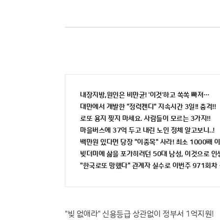
내장지방,원인은 비만균! '이것'하고 쏙쏙 빠져…
대만에서 개발한 "정력캔디" 지속시간 3일!! 충격!!
로또 용지 찢지 마세요. 사람들이 모르는 3가지!!
마을버스에 37억 두고 내린 노인 정체 알고보니..!
백만원 있다면 당장 "이종목" 사라! 최소 1000배 이상
빚더미에 삶을 포가히려던 50대 남성, 이것으로 
"한국로또 망했다" 관계자 실수로 이번주 971회차 
"빚 없애라" 신용등급 상관없이 정부서 1억지원!