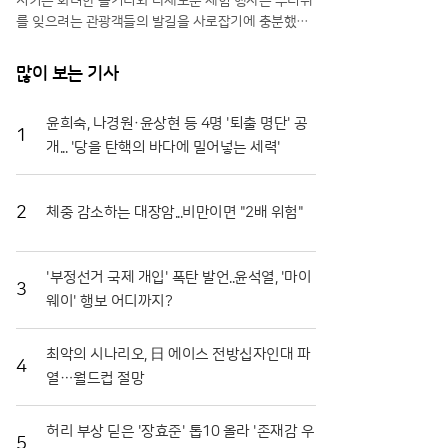
시키는 화려한 볼거리와 다채로운 체험 행사는 무더위
를 잊으려는 관광객들의 발길을 사로잡기에 충분했다.
특히 올해는 축제 기간을 열흘로 대폭 연장하고 행사장
공간을 확장하는 등 방문객 편의를 위한 과감한 변화를
많이 보는 기사
시도해 긍정적인 반응을 얻고 있다.일각에서는 멀쩡한
식재료를 으깨며 즐기는 모습에 우려의 시선을 보내기
윤희숙, 나경원·윤상현 등 4명 '퇴출 명단' 공
도 하지만, 그 내막을 들여다보면 철저한 상생의 논리
1
개... '당을 탄핵의 바다에 밀어넣는 세력'
가 숨어 있다. 축제에 사용되는 토마토는 상품성이 떨
어져 폐기 위기에 처한 비상품과들이다. 화천군은 이를
전량 매입해 축제용으로 활용함으로써 농가에는 새로
운 수익원을 제공하고, 축제가 끝난 뒤에는 으깨진 잔
2
체중 감소하는 대장암...비만이면 "2배 위험"
해물을 모두 수거해 퇴비로 재활용한다. 버려질 농산물
이 축제의 주인공이 되고 다시 땅으로 돌아가는 선순환
구조를 완성한 셈이다.축제의 백미는 단연 '황금반지를
'부정선거 국제 개입' 폭탄 발언..윤석열, '마이
3
찾아라' 프로그램이다. 수만 개의 토마토가 채워진 풀
웨이' 행보 어디까지?
장 속에서 교환용 반지를 찾아내려는 참가자들의 열정
은 매회 장관을 연출한다. 남녀노소 할 것 없이 토마토
최악의 시나리오, 日 에이스 전방십자인대 파
범벅이 된 채 환호하는 모습은 화천토마토축제만의 독
4
열…월드컵 절망
특한 풍경이다. 단순히 반지를 찾는 재미를 넘어, 지역
특산물인 찰토마토의 단단한 육질과 신선함을 온몸으
로 체감할 수 있다는 점에서 브랜드 홍보 효과도 톡톡
허리 부상 딛은 '장효준' 톱10 올라 '존재감 우
히 누리고 있다.기업과 지역 사회가 함께하는 나눔의
5