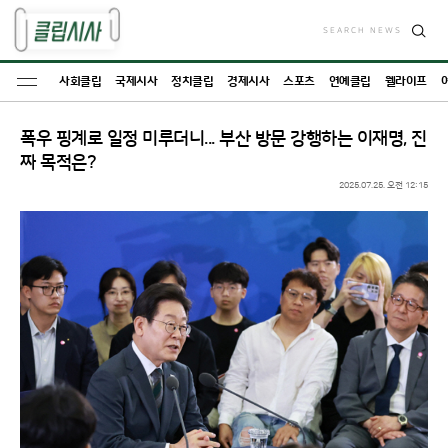
SEARCH NEWS
검
색
사회클립
국제시사
정치클립
경제시사
스포츠
연예클립
웰라이프
폭우 핑계로 일정 미루더니... 부산 방문 강행하는 이재명, 진
짜 목적은?
2025.07.25. 오전 12:15