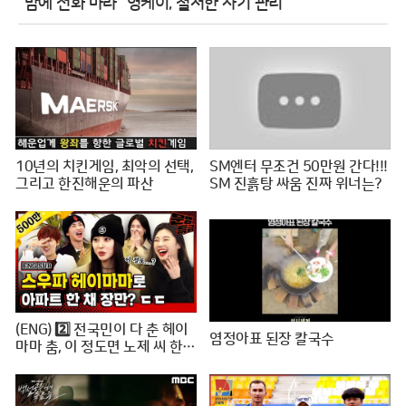
"밤에 전화 마라" 영케이, 철저한 자기 관리
10년의 치킨게임, 최악의 선택,
SM엔터 무조건 50만원 간다!!!
그리고 한진해운의 파산
SM 진흙탕 싸움 진짜 위너는?
(ENG) 2️⃣ 전국민이 다 춘 헤이
염정아표 된장 칼국수
마마 춤, 이 정도면 노제 씨 한강
뷰 아파트 한 채는 마련하셨겠
지? (순수한 궁금증) / [문명특
급 EP.222-2]