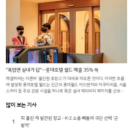
"폭염엔 실내가 답"…롯데호텔 월드 매출 35% 쑥
해결하려는 이른바 ‘올인원 호캉스’가 대세로 떠오른 것이다. 이러한 흐름
에 발맞춰 롯데호텔 월드는 인근의 롯데월드 어드벤처와 아쿠아리움, 서울
스카이 등 주요 관광 시설을 하나로 묶은 실내 액티비티 패키지를 선보이
며 여름 휴가객 유치에 총력을 기울이고 있다. 날씨의 제약 없이 잠실의 랜
드마크를 즐길 수 있다는 점이 방학을 맞은 자녀 동반 가족들에게 큰 매력
많이 보는 기사
으로 다가오고 있다.이번 시즌의 주력 상품인 ‘액티비티 인 월드’ 패키지는
안락한 객실 1박과 함께 롯데월드 아쿠아리움 및 서울스카이 입장권을 기
피 흘린 채 발견된 장교…K-2 소총 빼돌려 극단 선택 '군
1
본으로 구성했다. 특히 장기 투숙을 선호하는 고객들을 위해 2박 이상 이용
발칵'
시 롯데월드 어드벤처 종합이용권과 라세느 조식 뷔페 혜택을 추가로 제공