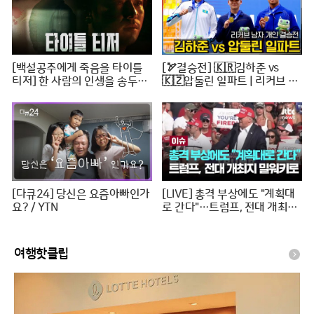
[백설공주에게 죽음을 타이틀
[🏹결승전] 🇰🇷김하준 vs
티저] 한 사람의 인생을 송두리
🇰🇿압둘린 일파트 | 리커브 남
째 망가뜨린 살인사건, MBC 24
자개인 [2024 WAA 아시아컵
0816 방송
3차 양궁대회]
[다큐24] 당신은 요즘아빠인가
[LIVE] 총격 부상에도 "계획대
요? / YTN
로 간다"…트럼프, 전대 개최지
밀워키로 [이슈PLAY] / JTBC
News
여행핫클립