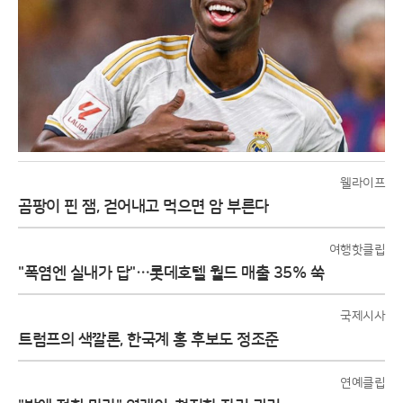
웰라이프
곰팡이 핀 잼, 걷어내고 먹으면 암 부른다
여행핫클립
"폭염엔 실내가 답"…롯데호텔 월드 매출 35% 쑥
국제시사
트럼프의 색깔론, 한국계 홍 후보도 정조준
연예클립